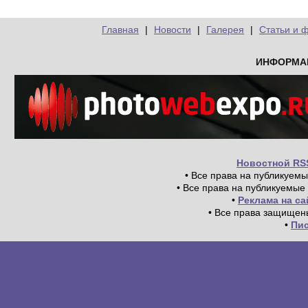
Главная
|
Новости
|
Галерея
|
Статьи и 
ИНФОРМА
Новостной RS
• Все права на публикуем
• Все права на публикуемые
•
Реклама на с
• Все права защищен
•
Пи