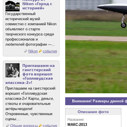
Nikon «Город с
историей»
Государственный
исторический музей
совместно с компанией Nikon
объявляют о старте
творческого конкурса среди
профессионалов и
любителей фотографии —...
Nikon
события
Приглашаем на
гангстерский
фото воркшоп
«Голливудская
классика-2»!
Приглашаем на гангстерский
воркшоп «Голливудская
классика-2»! Карты, деньги,
Внимание! Размеры данной 
стволы и очаровательные
актёры-модели!
Описание фото
Откровенные, чувственные
сцены:...
Название:
МАКС-2013
Общие вопросы
события