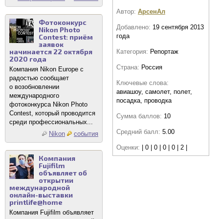
Автор:
АрсенАл
Фотоконкурс
Добавлено:
19 сентября 2013
Nikon Photo
года
Contest: приём
заявок
начинается 22 октября
Категория:
Репортаж
2020 года
Страна:
Россия
Компания Nikon Europe с
радостью сообщает
Ключевые слова:
о возобновлении
авиашоу, самолет, полет,
международного
посадка, проводка
фотоконкурса Nikon Photo
Contest, который проводится
Сумма баллов:
10
среди профессиональных...
Средний балл:
5.00
Nikon
события
Оценки:
| 0 | 0 | 0 | 0 | 2 |
Компания
Fujifilm
объявляет об
открытии
международной
онлайн-выставки
printlife@home
Компания Fujifilm объявляет