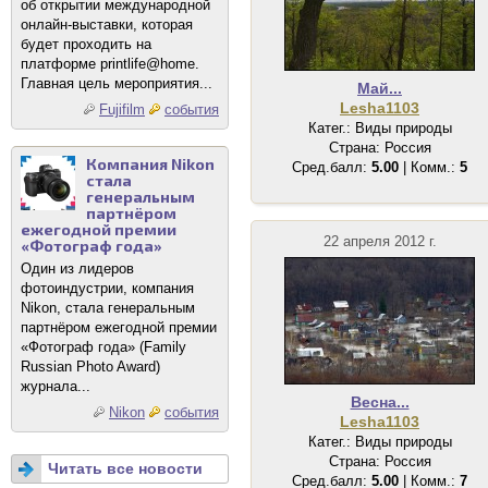
об открытии международной
онлайн-выставки, которая
будет проходить на
платформе printlife@home.
Главная цель мероприятия...
Май...
Lesha1103
Fujifilm
события
Катег.: Виды природы
Страна: Россия
Компания Nikon
Сред.балл:
5.00
| Комм.:
5
стала
генеральным
партнёром
ежегодной премии
22 апреля 2012 г.
«Фотограф года»
Один из лидеров
фотоиндустрии, компания
Nikon, стала генеральным
партнёром ежегодной премии
«Фотограф года» (Family
Russian Photo Award)
журнала...
Весна...
Nikon
события
Lesha1103
Катег.: Виды природы
Страна: Россия
Читать все новости
Сред.балл:
5.00
| Комм.:
7