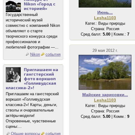
Nikon «Город с
историей»
Июнь...
Государственный
Lesha1103
исторический музей
Катег.: Виды природы
совместно с компанией Nikon
Страна: Россия
объявляют о старте
Сред.балл:
5.00
| Комм.:
7
творческого конкурса среди
профессионалов и
любителей фотографии —...
29 мая 2012 г.
Nikon
события
Приглашаем на
гангстерский
фото воркшоп
«Голливудская
классика-2»!
Приглашаем на гангстерский
Майские зарисовки...
воркшоп «Голливудская
Lesha1103
классика-2»! Карты, деньги,
Катег.: Виды природы
стволы и очаровательные
Страна: Россия
актёры-модели!
Сред.балл:
5.00
| Комм.:
9
Откровенные, чувственные
сцены:...
Общие вопросы
события