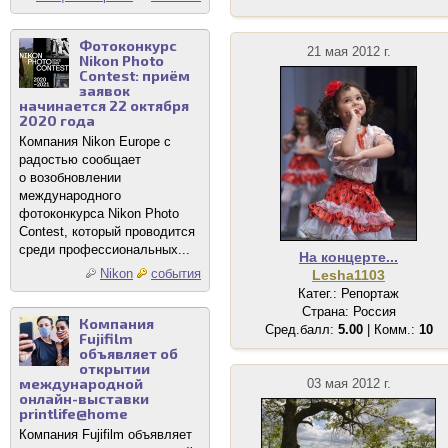
Фотоконкурс
21 мая 2012 г.
Nikon Photo
Contest: приём
заявок
начинается 22 октября
2020 года
Компания Nikon Europe с
радостью сообщает
о возобновлении
международного
фотоконкурса Nikon Photo
Contest, который проводится
среди профессиональных...
На концерте...
Nikon
события
Lesha1103
Катег.: Репортаж
Страна: Россия
Компания
Сред.балл:
5.00
| Комм.:
10
Fujifilm
объявляет об
открытии
международной
03 мая 2012 г.
онлайн-выставки
printlife@home
Компания Fujifilm объявляет