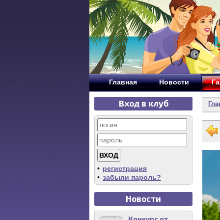
Главная
Новости
Га
Вход в клуб
Гла
•
регистрация
•
забыли пароль?
Новости
Конкурс от