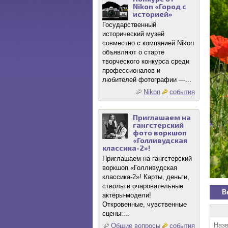
Nikon «Город с
историей»
Государственный
исторический музей
совместно с компанией Nikon
объявляют о старте
творческого конкурса среди
профессионалов и
любителей фотографии —...
Nikon
события
Приглашаем на
гангстерский
фото воркшоп
«Голливудская
классика-2»!
Приглашаем на гангстерский
воркшоп «Голливудская
классика-2»! Карты, деньги,
стволы и очаровательные
В
актёры-модели!
Откровенные, чувственные
сцены:...
Назв
Общие вопросы
события