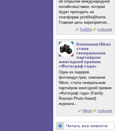
об открытии международной
онлайн-выставки, которая
будет проходить на
платформе printlife@home.
Главная цель мероприятия...
Fujifilm
события
Компания Nikon
стала
генеральным
партнёром
ежегодной премии
«Фотограф года»
Один из лидеров
фотоиндустрии, компания
Nikon, стала генеральным
партнёром ежегодной премии
«Фотограф года» (Family
Russian Photo Award)
журнала...
Nikon
события
Читать все новости