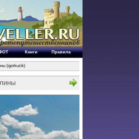
ЕФОТ
Книги
Правила
ы (igorkuzik)
олины