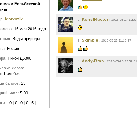
е маки Бельбекской
ины
ор:
igorkuzik
KonstRuctor
2)
: 2016-05-17 11:33
авлено:
15 мая 2016 года
гория:
Виды природы
Skimble
3)
: 2016-05-25 11:15:27
ана:
Россия
ера:
Никон Д5300
Andy-Bran
4)
: 2016-05-25 23:52:0
чевые слова:
м, Бельбек
ма баллов:
25
дний балл:
5.00
нки:
| 0 | 0 | 0 | 0 | 5 |