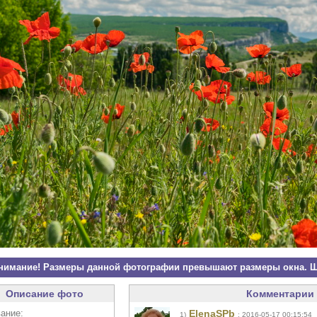
нимание! Размеры данной фотографии превышают размеры окна. Щ
Описание фото
Комментарии 
ание:
ElenaSPb
1)
: 2016-05-17 00:15:54