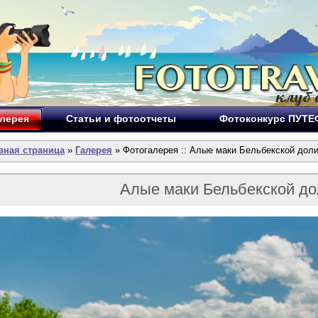
лерея
Статьи и фотоотчеты
Фотоконкурс ПУТ
вная страница
»
Галерея
» Фотогалерея :: Алые маки Бельбекской долин
Алые маки Бельбекской д