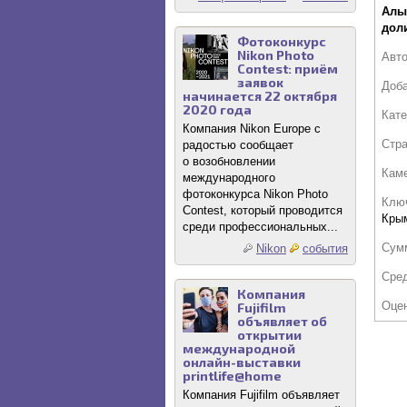
Алы
дол
Фотоконкурс
Nikon Photo
Авт
Contest: приём
заявок
Доб
начинается 22 октября
2020 года
Кате
Компания Nikon Europe с
Стр
радостью сообщает
о возобновлении
Кам
международного
фотоконкурса Nikon Photo
Клю
Contest, который проводится
Кры
среди профессиональных...
Сум
Nikon
события
Сре
Компания
Оце
Fujifilm
объявляет об
открытии
международной
онлайн-выставки
printlife@home
Компания Fujifilm объявляет