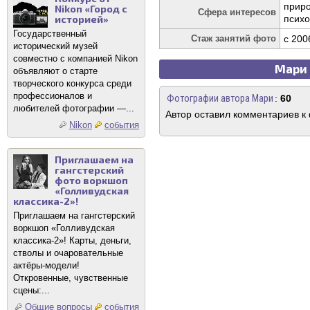
приро
Nikon «Город с
Сфера интересов
историей»
психо
Государственный
Стаж занятий фото
c 200
исторический музей
совместно с компанией Nikon
Мари 
объявляют о старте
творческого конкурса среди
профессионалов и
Фотографии автора Мари
:
60
любителей фотографии —...
Автор оставил комментариев к
Nikon
события
Приглашаем на
гангстерский
фото воркшоп
«Голливудская
классика-2»!
Приглашаем на гангстерский
воркшоп «Голливудская
классика-2»! Карты, деньги,
стволы и очаровательные
актёры-модели!
Откровенные, чувственные
сцены:...
Общие вопросы
события