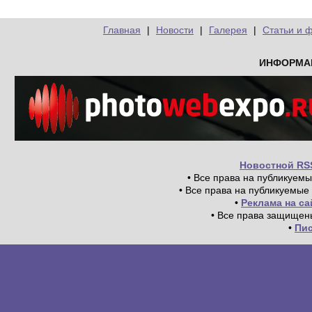
Главная
|
Новости
|
Галерея
|
Статьи и 
ИНФОРМА
Новостной RS
• Все права на публикуем
• Все права на публикуемые
•
Реклама на с
• Все права защищен
•
Пи