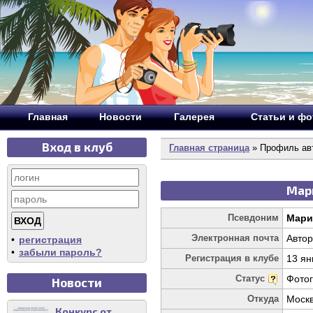
Главная
Новости
Галерея
Статьи и ф
Вход в клуб
Главная страница
» Профиль ав
Мари
Псевдоним
Мари
Электронная почта
Автор
•
регистрация
•
забыли пароль?
Регистрация в клубе
13 ян
Статус
Фото
Новости
Откуда
Моск
Конкурс от