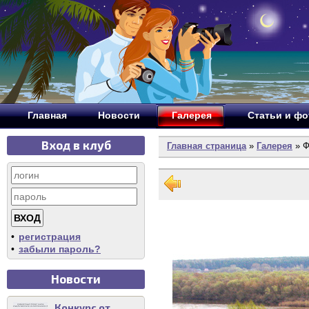
Главная
Новости
Галерея
Статьи и ф
Вход в клуб
Главная страница
»
Галерея
» Ф
•
регистрация
•
забыли пароль?
Новости
Конкурс от