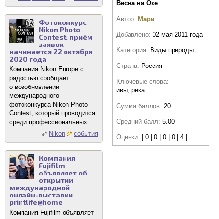
Весна на Оке
Автор:
Мари
Фотоконкурс
Nikon Photo
Добавлено:
02 мая 2011 года
Contest: приём
заявок
Категория:
Виды природы
начинается 22 октября
2020 года
Страна:
Россия
Компания Nikon Europe с
радостью сообщает
Ключевые слова:
о возобновлении
ивы, река
международного
фотоконкурса Nikon Photo
Сумма баллов:
20
Contest, который проводится
Средний балл:
5.00
среди профессиональных...
Nikon
события
Оценки:
| 0 | 0 | 0 | 0 | 4 |
Компания
Fujifilm
объявляет об
открытии
международной
онлайн-выставки
printlife@home
Компания Fujifilm объявляет