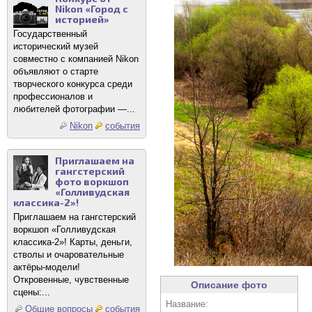
Nikon «Город с
историей»
Государственный
исторический музей
совместно с компанией Nikon
объявляют о старте
творческого конкурса среди
профессионалов и
любителей фотографии —...
Nikon
события
Приглашаем на
гангстерский
фото воркшоп
«Голливудская
классика-2»!
Приглашаем на гангстерский
воркшоп «Голливудская
классика-2»! Карты, деньги,
стволы и очаровательные
актёры-модели!
Откровенные, чувственные
Описание фото
сцены:...
Название:
Общие вопросы
события