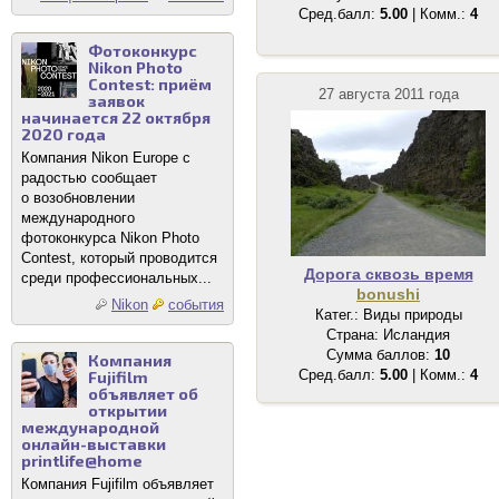
Сред.балл:
5.00
| Комм.:
4
Фотоконкурс
Nikon Photo
Contest: приём
27 августа 2011 года
заявок
начинается 22 октября
2020 года
Компания Nikon Europe с
радостью сообщает
о возобновлении
международного
фотоконкурса Nikon Photo
Contest, который проводится
Дорога сквозь время
среди профессиональных...
bonushi
Nikon
события
Катег.: Виды природы
Страна: Исландия
Сумма баллов:
10
Компания
Сред.балл:
5.00
| Комм.:
4
Fujifilm
объявляет об
открытии
международной
онлайн-выставки
printlife@home
Компания Fujifilm объявляет