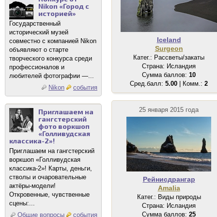
Nikon «Город с
историей»
Государственный
исторический музей
Iceland
совместно с компанией Nikon
Surgeon
объявляют о старте
Катег.: Рассветы/закаты
творческого конкурса среди
Страна: Исландия
профессионалов и
Сумма баллов:
10
любителей фотографии —...
Сред.балл:
5.00
| Комм.:
2
Nikon
события
25 января 2015 года
Приглашаем на
гангстерский
фото воркшоп
«Голливудская
классика-2»!
Приглашаем на гангстерский
воркшоп «Голливудская
классика-2»! Карты, деньги,
стволы и очаровательные
Рейнисдрангар
актёры-модели!
Amalia
Откровенные, чувственные
Катег.: Виды природы
сцены:...
Страна: Исландия
Сумма баллов:
25
Общие вопросы
события