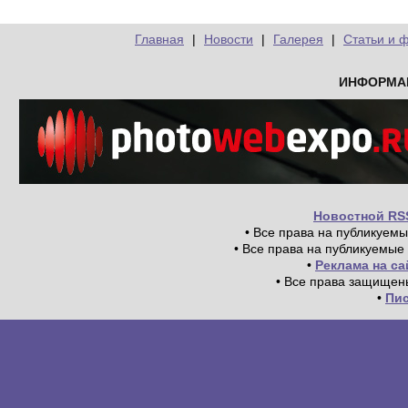
Главная
|
Новости
|
Галерея
|
Статьи и 
ИНФОРМА
Новостной RS
• Все права на публикуем
• Все права на публикуемые
•
Реклама на с
• Все права защищен
•
Пи