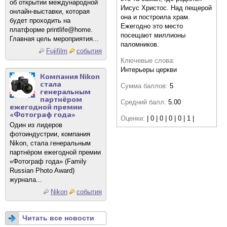
об открытии международной
Иисус Христос. Над пещерой
онлайн-выставки, которая
она и построила храм.
будет проходить на
Ежегодно это место
платформе printlife@home.
посещают миллионы
Главная цель мероприятия...
паломников.
Fujifilm
события
Ключевые слова:
Интерьеры церкви
Компания Nikon
стала
Сумма баллов:
5
генеральным
партнёром
Средний балл:
5.00
ежегодной премии
«Фотограф года»
Оценки:
| 0 | 0 | 0 | 0 | 1 |
Один из лидеров
фотоиндустрии, компания
Nikon, стала генеральным
партнёром ежегодной премии
«Фотограф года» (Family
Russian Photo Award)
журнала...
Nikon
события
Читать все новости