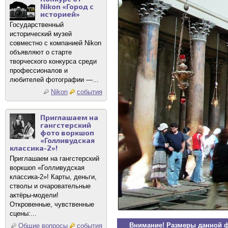
Nikon «Город с
историей»
Государственный
исторический музей
совместно с компанией Nikon
объявляют о старте
творческого конкурса среди
профессионалов и
любителей фотографии —...
Nikon
события
Приглашаем на
гангстерский
фото воркшоп
«Голливудская
классика-2»!
Приглашаем на гангстерский
воркшоп «Голливудская
классика-2»! Карты, деньги,
стволы и очаровательные
актёры-модели!
Откровенные, чувственные
сцены:...
Внимание! Размеры данной 
Общие вопросы
события