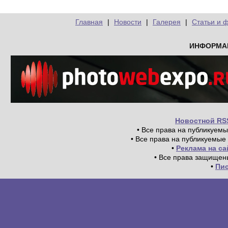
Главная
|
Новости
|
Галерея
|
Статьи и 
ИНФОРМА
Новостной RS
• Все права на публикуем
• Все права на публикуемые
•
Реклама на с
• Все права защищен
•
Пи