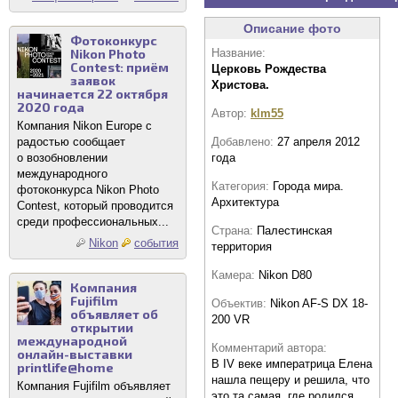
Описание фото
Фотоконкурс
Название:
Nikon Photo
Contest: приём
Церковь Рождества
заявок
Христова.
начинается 22 октября
2020 года
Автор:
klm55
Компания Nikon Europe с
Добавлено:
27 апреля 2012
радостью сообщает
года
о возобновлении
международного
Категория:
Города мира.
фотоконкурса Nikon Photo
Архитектура
Contest, который проводится
среди профессиональных...
Страна:
Палестинская
Nikon
события
территория
Камера:
Nikon D80
Компания
Fujifilm
Объектив:
Nikon AF-S DX 18-
объявляет об
200 VR
открытии
международной
Комментарий автора:
онлайн-выставки
В IV веке императрица Елена
printlife@home
нашла пещеру и решила, что
Компания Fujifilm объявляет
это та самая, где родился