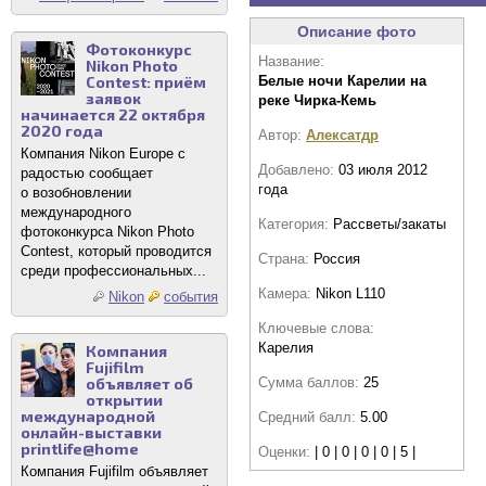
Описание фото
Фотоконкурс
Название:
Nikon Photo
Contest: приём
Белые ночи Карелии на
заявок
реке Чирка-Кемь
начинается 22 октября
2020 года
Автор:
Алексатдр
Компания Nikon Europe с
Добавлено:
03 июля 2012
радостью сообщает
года
о возобновлении
международного
Категория:
Рассветы/закаты
фотоконкурса Nikon Photo
Contest, который проводится
Страна:
Россия
среди профессиональных...
Камера:
Nikon L110
Nikon
события
Ключевые слова:
Карелия
Компания
Fujifilm
объявляет об
Сумма баллов:
25
открытии
международной
Средний балл:
5.00
онлайн-выставки
printlife@home
Оценки:
| 0 | 0 | 0 | 0 | 5 |
Компания Fujifilm объявляет