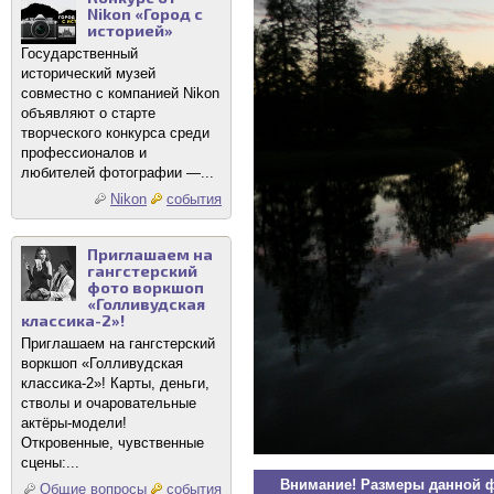
Nikon «Город с
историей»
Государственный
исторический музей
совместно с компанией Nikon
объявляют о старте
творческого конкурса среди
профессионалов и
любителей фотографии —...
Nikon
события
Приглашаем на
гангстерский
фото воркшоп
«Голливудская
классика-2»!
Приглашаем на гангстерский
воркшоп «Голливудская
классика-2»! Карты, деньги,
стволы и очаровательные
актёры-модели!
Откровенные, чувственные
сцены:...
Внимание! Размеры данной 
Общие вопросы
события