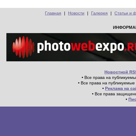
Главная
|
Новости
|
Галерея
|
Статьи и 
ИНФОРМА
Новостной RS
• Все права на публикуем
• Все права на публикуемые
•
Реклама на с
• Все права защищен
•
Пи