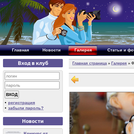
Главная
Новости
Галерея
Статьи и ф
Вход в клуб
Главная страница
»
Галерея
» Ф
•
регистрация
•
забыли пароль?
Новости
Конкурс от