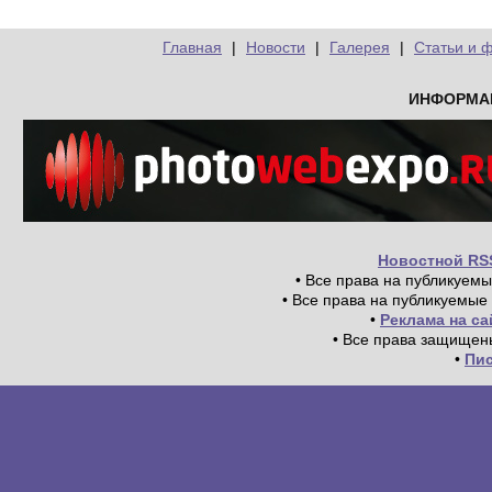
Главная
|
Новости
|
Галерея
|
Статьи и 
ИНФОРМА
Новостной RS
• Все права на публикуем
• Все права на публикуемые
•
Реклама на с
• Все права защищен
•
Пи