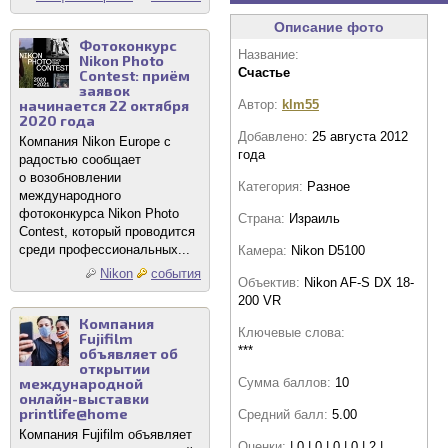
Описание фото
Фотоконкурс
Название:
Nikon Photo
Счастье
Contest: приём
заявок
Автор:
klm55
начинается 22 октября
2020 года
Добавлено:
25 августа 2012
Компания Nikon Europe с
года
радостью сообщает
о возобновлении
Категория:
Разное
международного
фотоконкурса Nikon Photo
Страна:
Израиль
Contest, который проводится
среди профессиональных...
Камера:
Nikon D5100
Nikon
события
Объектив:
Nikon AF-S DX 18-
200 VR
Компания
Ключевые слова:
Fujifilm
***
объявляет об
открытии
Сумма баллов:
10
международной
онлайн-выставки
printlife@home
Средний балл:
5.00
Компания Fujifilm объявляет
Оценки:
| 0 | 0 | 0 | 0 | 2 |