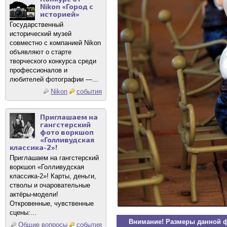
Nikon «Город с
историей»
Государственный
исторический музей
совместно с компанией Nikon
объявляют о старте
творческого конкурса среди
профессионалов и
любителей фотографии —...
Nikon
события
Приглашаем на
гангстерский
фото воркшоп
«Голливудская
классика-2»!
Приглашаем на гангстерский
воркшоп «Голливудская
классика-2»! Карты, деньги,
стволы и очаровательные
актёры-модели!
Откровенные, чувственные
сцены:...
Внимание! Размеры данной 
Общие вопросы
события