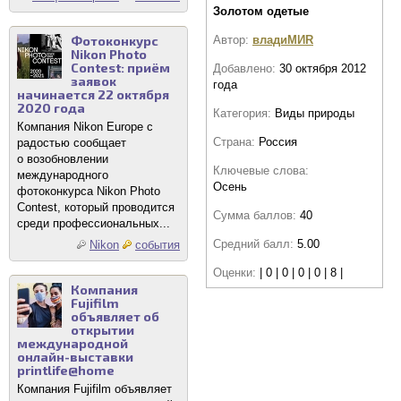
Золотом одетые
Фотоконкурс
Автор:
владиМИR
Nikon Photo
Contest: приём
Добавлено:
30 октября 2012
заявок
года
начинается 22 октября
2020 года
Категория:
Виды природы
Компания Nikon Europe с
Страна:
Россия
радостью сообщает
о возобновлении
Ключевые слова:
международного
Осень
фотоконкурса Nikon Photo
Contest, который проводится
Сумма баллов:
40
среди профессиональных...
Средний балл:
5.00
Nikon
события
Оценки:
| 0 | 0 | 0 | 0 | 8 |
Компания
Fujifilm
объявляет об
открытии
международной
онлайн-выставки
printlife@home
Компания Fujifilm объявляет