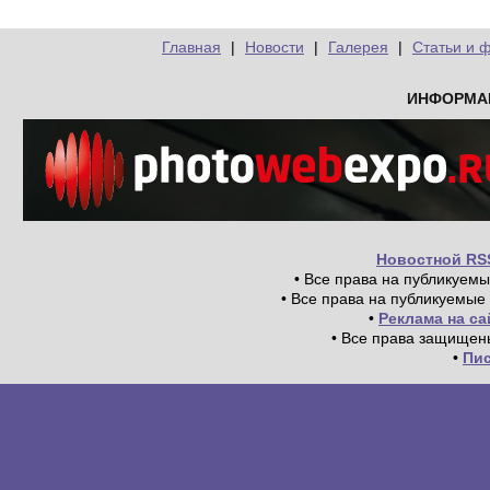
Главная
|
Новости
|
Галерея
|
Статьи и 
ИНФОРМА
Новостной RS
• Все права на публикуем
• Все права на публикуемые
•
Реклама на с
• Все права защищен
•
Пи