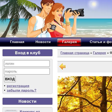
Главная
Новости
Галерея
Статьи и ф
Вход в клуб
Главная страница
»
Галерея
» Ф
•
регистрация
•
забыли пароль?
Новости
Конкурс от