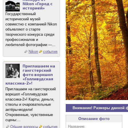
Nikon «Город с
историей»
Государственный
исторический музей
совместно с компанией Nikon
объявляют о старте
творческого конкурса среди
профессионалов и
любителей фотографии —...
Nikon
события
Приглашаем на
гангстерский
фото воркшоп
«Голливудская
классика-2»!
Приглашаем на гангстерский
воркшоп «Голливудская
классика-2»! Карты, деньги,
стволы и очаровательные
Внимание! Размеры данной 
актёры-модели!
Откровенные, чувственные
Описание фото
сцены:...
Название:
Общие вопросы
события