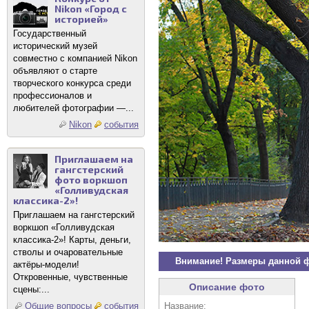
Nikon «Город с
историей»
Государственный
исторический музей
совместно с компанией Nikon
объявляют о старте
творческого конкурса среди
профессионалов и
любителей фотографии —...
Nikon
события
Приглашаем на
гангстерский
фото воркшоп
«Голливудская
классика-2»!
Приглашаем на гангстерский
воркшоп «Голливудская
классика-2»! Карты, деньги,
стволы и очаровательные
Внимание! Размеры данной 
актёры-модели!
Откровенные, чувственные
Описание фото
сцены:...
Название:
Общие вопросы
события