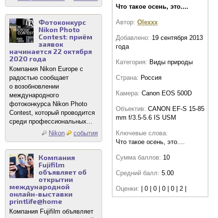
Что такое осень, это....
Фотоконкурс
Автор:
Olexxx
Nikon Photo
Contest: приём
Добавлено:
19 сентября 2013
заявок
года
начинается 22 октября
2020 года
Категория:
Виды природы
Компания Nikon Europe с
Страна:
Россия
радостью сообщает
о возобновлении
Камера:
Canon EOS 500D
международного
фотоконкурса Nikon Photo
Объектив:
CANON EF-S 15-85
Contest, который проводится
mm f/3.5-5.6 IS USM
среди профессиональных...
Ключевые слова:
Nikon
события
Что такое осень, это....
Компания
Сумма баллов:
10
Fujifilm
объявляет об
Средний балл:
5.00
открытии
международной
Оценки:
| 0 | 0 | 0 | 0 | 2 |
онлайн-выставки
printlife@home
Компания Fujifilm объявляет