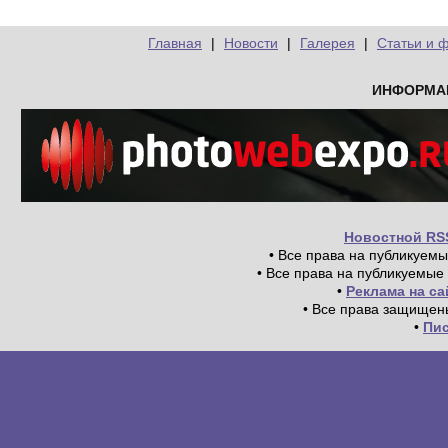
Главная
|
Новости
|
Галерея
|
Статьи и 
ИНФОРМА
Новостной RS
• Все права на публикуем
• Все права на публикуемые
•
Реклама на с
• Все права защищен
•
Пи