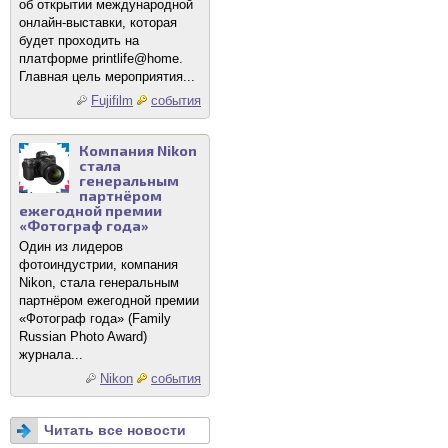
об открытии международной
онлайн-выставки, которая
будет проходить на
платформе printlife@home.
Главная цель мероприятия...
Fujifilm
события
Компания Nikon
стала
генеральным
партнёром
ежегодной премии
«Фотограф года»
Один из лидеров
фотоиндустрии, компания
Nikon, стала генеральным
партнёром ежегодной премии
«Фотограф года» (Family
Russian Photo Award)
журнала...
Nikon
события
Читать все новости