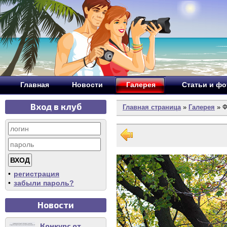
Главная
Новости
Галерея
Статьи и ф
Вход в клуб
Главная страница
»
Галерея
» Ф
•
регистрация
•
забыли пароль?
Новости
Конкурс от