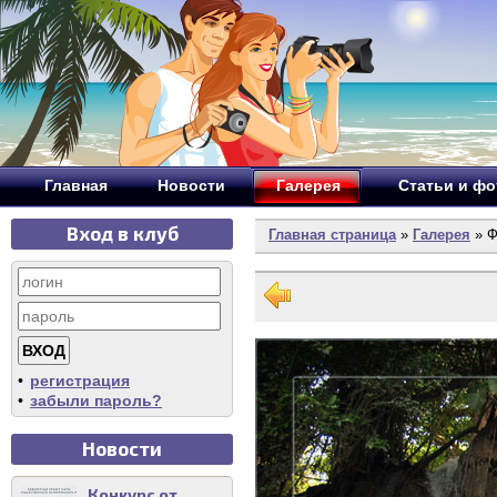
Главная
Новости
Галерея
Статьи и ф
Вход в клуб
Главная страница
»
Галерея
» Ф
•
регистрация
•
забыли пароль?
Новости
Конкурс от