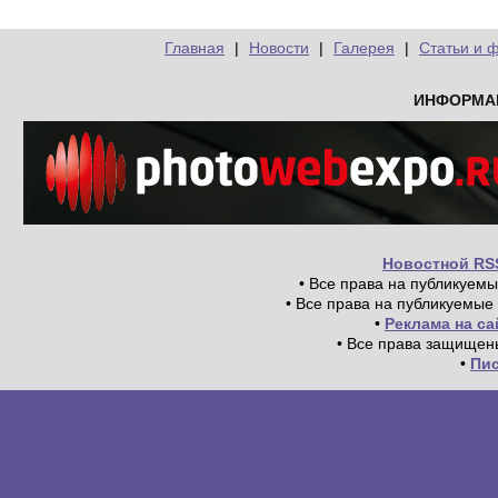
Главная
|
Новости
|
Галерея
|
Статьи и 
ИНФОРМА
Новостной RS
• Все права на публикуем
• Все права на публикуемые
•
Реклама на с
• Все права защищен
•
Пи