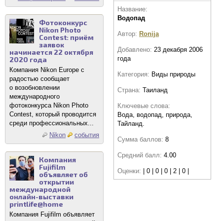
Название:
Водопад
Фотоконкурс
Nikon Photo
Автор:
Ronija
Contest: приём
заявок
Добавлено:
23 декабря 2006
начинается 22 октября
года
2020 года
Компания Nikon Europe с
Категория:
Виды природы
радостью сообщает
о возобновлении
Страна:
Таиланд
международного
фотоконкурса Nikon Photo
Ключевые слова:
Contest, который проводится
Вода, водопад, природа,
среди профессиональных...
Тайланд.
Nikon
события
Сумма баллов:
8
Средний балл:
4.00
Компания
Fujifilm
Оценки:
| 0 | 0 | 0 | 2 | 0 |
объявляет об
открытии
международной
онлайн-выставки
printlife@home
Компания Fujifilm объявляет