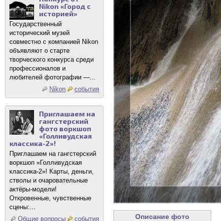
Nikon «Город с
историей»
Государственный
исторический музей
совместно с компанией Nikon
объявляют о старте
творческого конкурса среди
профессионалов и
любителей фотографии —...
Nikon
события
Приглашаем на
гангстерский
фото воркшоп
«Голливудская
классика-2»!
Приглашаем на гангстерский
воркшоп «Голливудская
классика-2»! Карты, деньги,
стволы и очаровательные
актёры-модели!
Откровенные, чувственные
сцены:...
Описание фото
Общие вопросы
события