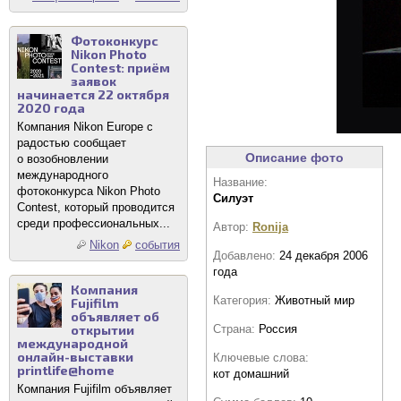
Фотоконкурс
Nikon Photo
Contest: приём
заявок
начинается 22 октября
2020 года
Компания Nikon Europe с
радостью сообщает
Описание фото
о возобновлении
международного
Название:
фотоконкурса Nikon Photo
Силуэт
Contest, который проводится
среди профессиональных...
Автор:
Ronija
Nikon
события
Добавлено:
24 декабря 2006
года
Компания
Категория:
Животный мир
Fujifilm
объявляет об
открытии
Страна:
Россия
международной
онлайн-выставки
Ключевые слова:
printlife@home
кот домашний
Компания Fujifilm объявляет