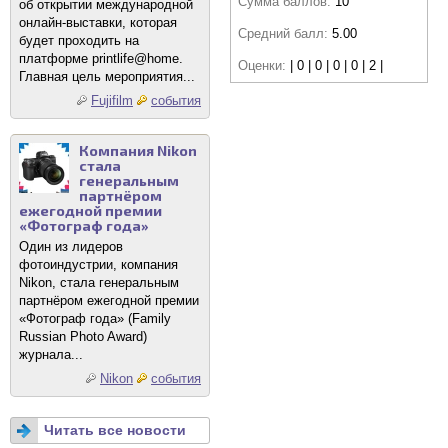
Сумма баллов:
10
об открытии международной
онлайн-выставки, которая
Средний балл:
5.00
будет проходить на
платформе printlife@home.
Оценки:
| 0 | 0 | 0 | 0 | 2 |
Главная цель мероприятия...
Fujifilm
события
Компания Nikon
стала
генеральным
партнёром
ежегодной премии
«Фотограф года»
Один из лидеров
фотоиндустрии, компания
Nikon, стала генеральным
партнёром ежегодной премии
«Фотограф года» (Family
Russian Photo Award)
журнала...
Nikon
события
Читать все новости