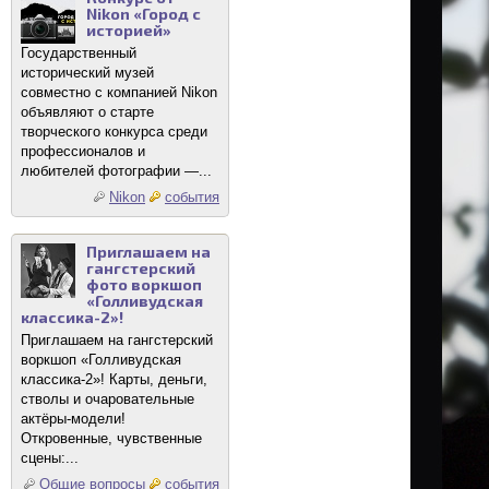
Nikon «Город с
историей»
Государственный
исторический музей
совместно с компанией Nikon
объявляют о старте
творческого конкурса среди
профессионалов и
любителей фотографии —...
Nikon
события
Приглашаем на
гангстерский
фото воркшоп
«Голливудская
классика-2»!
Приглашаем на гангстерский
воркшоп «Голливудская
классика-2»! Карты, деньги,
стволы и очаровательные
актёры-модели!
Откровенные, чувственные
сцены:...
Общие вопросы
события