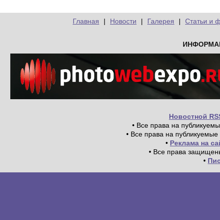
Главная
|
Новости
|
Галерея
|
Статьи и 
ИНФОРМА
Новостной RS
• Все права на публикуем
• Все права на публикуемые
•
Реклама на с
• Все права защищен
•
Пи