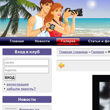
Главная
Новости
Галерея
Статьи и ф
Вход в клуб
Главная страница
»
Галерея
» Ф
•
регистрация
•
забыли пароль?
Новости
Конкурс от