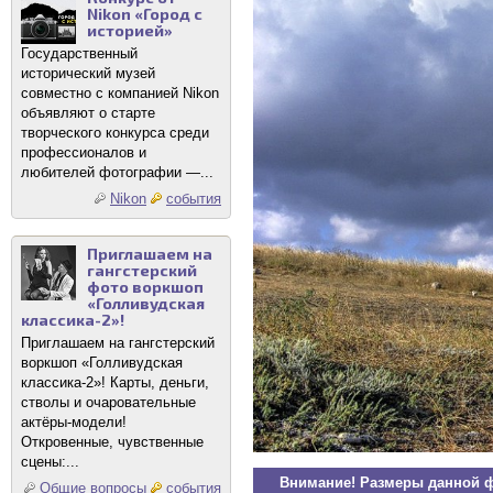
Nikon «Город с
историей»
Государственный
исторический музей
совместно с компанией Nikon
объявляют о старте
творческого конкурса среди
профессионалов и
любителей фотографии —...
Nikon
события
Приглашаем на
гангстерский
фото воркшоп
«Голливудская
классика-2»!
Приглашаем на гангстерский
воркшоп «Голливудская
классика-2»! Карты, деньги,
стволы и очаровательные
актёры-модели!
Откровенные, чувственные
сцены:...
Внимание! Размеры данной 
Общие вопросы
события