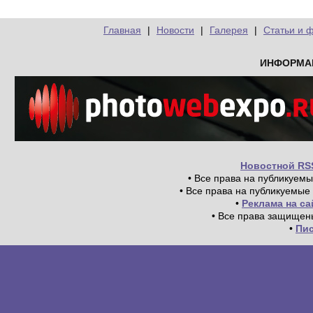
Главная
|
Новости
|
Галерея
|
Статьи и 
ИНФОРМА
Новостной RS
• Все права на публикуем
• Все права на публикуемые
•
Реклама на с
• Все права защищен
•
Пи