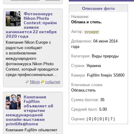
Описание фото
Фотоконкурс
Название:
Nikon Photo
Облака и степь.
Contest: приём
заявок
начинается 22 октября
Автор:
voyager
2020 года
Добавлено:
04 июня 2014
Компания Nikon Europe с
года
радостью сообщает
о возобновлении
Категория:
Виды природы
международного
фотоконкурса Nikon Photo
Страна:
Украина
Contest, который проводится
среди профессиональных...
Камера:
Fujifilm finepix S5800
Nikon
события
Ключевые слова:
Облака,степь
Компания
Сумма баллов:
35
Fujifilm
объявляет об
Средний балл:
5.00
открытии
международной
онлайн-выставки
Оценки:
| 0 | 0 | 0 | 0 | 7 |
printlife@home
Компания Fujifilm объявляет