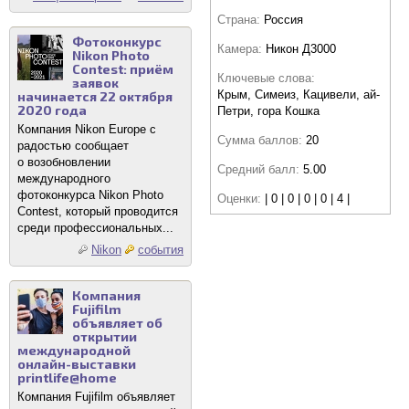
Страна:
Россия
Фотоконкурс
Камера:
Никон Д3000
Nikon Photo
Contest: приём
Ключевые слова:
заявок
Крым, Симеиз, Кацивели, ай-
начинается 22 октября
2020 года
Петри, гора Кошка
Компания Nikon Europe с
Сумма баллов:
20
радостью сообщает
о возобновлении
Средний балл:
5.00
международного
фотоконкурса Nikon Photo
Оценки:
| 0 | 0 | 0 | 0 | 4 |
Contest, который проводится
среди профессиональных...
Nikon
события
Компания
Fujifilm
объявляет об
открытии
международной
онлайн-выставки
printlife@home
Компания Fujifilm объявляет