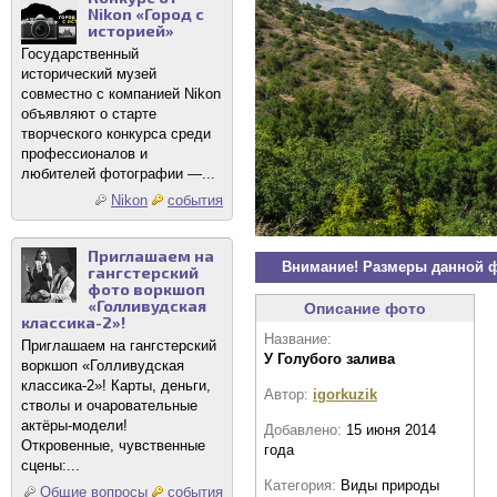
Nikon «Город с
историей»
Государственный
исторический музей
совместно с компанией Nikon
объявляют о старте
творческого конкурса среди
профессионалов и
любителей фотографии —...
Nikon
события
Приглашаем на
Внимание! Размеры данной 
гангстерский
фото воркшоп
«Голливудская
Описание фото
классика-2»!
Название:
Приглашаем на гангстерский
У Голубого залива
воркшоп «Голливудская
классика-2»! Карты, деньги,
Автор:
igorkuzik
стволы и очаровательные
актёры-модели!
Добавлено:
15 июня 2014
Откровенные, чувственные
года
сцены:...
Категория:
Виды природы
Общие вопросы
события