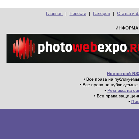
Главная
|
Новости
|
Галерея
|
Статьи и 
ИНФОРМА
Новостной RS
• Все права на публикуем
• Все права на публикуемые
•
Реклама на с
• Все права защищен
•
Пи