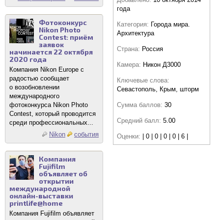
года
Фотоконкурс
Категория:
Города мира.
Nikon Photo
Архитектура
Contest: приём
заявок
Страна:
Россия
начинается 22 октября
2020 года
Камера:
Никон Д3000
Компания Nikon Europe с
радостью сообщает
Ключевые слова:
о возобновлении
Севастополь, Крым, шторм
международного
фотоконкурса Nikon Photo
Сумма баллов:
30
Contest, который проводится
Средний балл:
5.00
среди профессиональных...
Nikon
события
Оценки:
| 0 | 0 | 0 | 0 | 6 |
Компания
Fujifilm
объявляет об
открытии
международной
онлайн-выставки
printlife@home
Компания Fujifilm объявляет