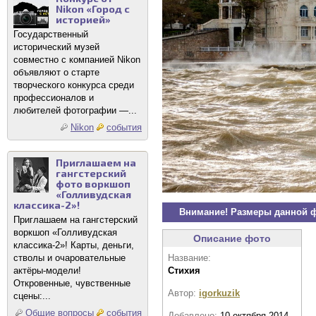
Nikon «Город с
историей»
Государственный
исторический музей
совместно с компанией Nikon
объявляют о старте
творческого конкурса среди
профессионалов и
любителей фотографии —...
Nikon
события
Приглашаем на
гангстерский
фото воркшоп
«Голливудская
классика-2»!
Внимание! Размеры данной 
Приглашаем на гангстерский
воркшоп «Голливудская
Описание фото
классика-2»! Карты, деньги,
стволы и очаровательные
Название:
актёры-модели!
Стихия
Откровенные, чувственные
Автор:
igorkuzik
сцены:...
Общие вопросы
события
Добавлено:
10 октября 2014