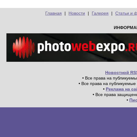
Главная
|
Новости
|
Галерея
|
Статьи и 
ИНФОРМА
Новостной RS
• Все права на публикуем
• Все права на публикуемые
•
Реклама на с
• Все права защищен
•
Пи