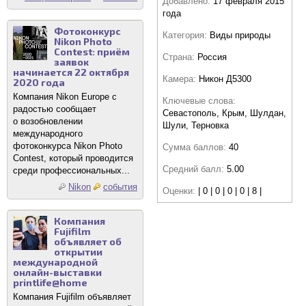
Добавлено:
17 февраля 2015
года
Фотоконкурс
Категория:
Виды природы
Nikon Photo
Contest: приём
Страна:
Россия
заявок
начинается 22 октября
Камера:
Никон Д5300
2020 года
Компания Nikon Europe с
Ключевые слова:
радостью сообщает
Севастополь, Крым, Шулдан,
о возобновлении
Шули, Терновка
международного
фотоконкурса Nikon Photo
Сумма баллов:
40
Contest, который проводится
Средний балл:
5.00
среди профессиональных...
Nikon
события
Оценки:
| 0 | 0 | 0 | 0 | 8 |
Компания
Fujifilm
объявляет об
открытии
международной
онлайн-выставки
printlife@home
Компания Fujifilm объявляет