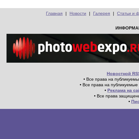
Главная
|
Новости
|
Галерея
|
Статьи и 
ИНФОРМА
Новостной RS
• Все права на публикуем
• Все права на публикуемые
•
Реклама на с
• Все права защищен
•
Пи