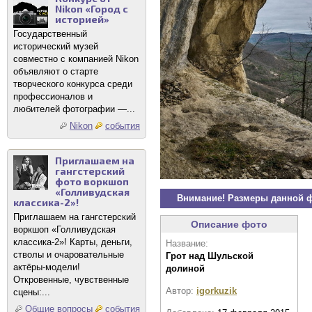
Nikon «Город с
историей»
Государственный
исторический музей
совместно с компанией Nikon
объявляют о старте
творческого конкурса среди
профессионалов и
любителей фотографии —...
Nikon
события
Приглашаем на
гангстерский
фото воркшоп
«Голливудская
Внимание! Размеры данной 
классика-2»!
Приглашаем на гангстерский
Описание фото
воркшоп «Голливудская
классика-2»! Карты, деньги,
Название:
стволы и очаровательные
Грот над Шульской
актёры-модели!
долиной
Откровенные, чувственные
Автор:
igorkuzik
сцены:...
Общие вопросы
события