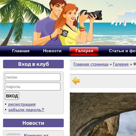
Главная
Новости
Галерея
Статьи и ф
Вход в клуб
Главная страница
»
Галерея
» Ф
•
регистрация
•
забыли пароль?
Новости
Конкурс от