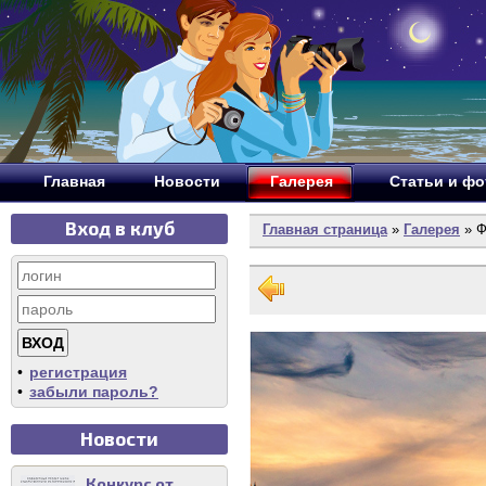
Главная
Новости
Галерея
Статьи и ф
Вход в клуб
Главная страница
»
Галерея
» Ф
•
регистрация
•
забыли пароль?
Новости
Конкурс от