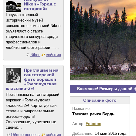
Nikon «Город с
историей»
Государственный
исторический музей
совместно с компанией Nikon
объявляют о старте
творческого конкурса среди
профессионалов и
любителей фотографии —...
Nikon
события
Приглашаем на
гангстерский
фото воркшоп
«Голливудская
классика-2»!
Внимание! Размеры данной 
Приглашаем на гангстерский
Описание фото
воркшоп «Голливудская
классика-2»! Карты, деньги,
Название:
стволы и очаровательные
Таежная речка Бердь
актёры-модели!
Откровенные, чувственные
Автор:
Fotodog
сцены:...
Добавлено:
14 мая 2015 года
Общие вопросы
события