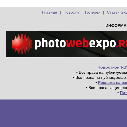
Главная
|
Новости
|
Галерея
|
Статьи и 
ИНФОРМА
Новостной RS
• Все права на публикуем
• Все права на публикуемые
•
Реклама на с
• Все права защищен
•
Пи