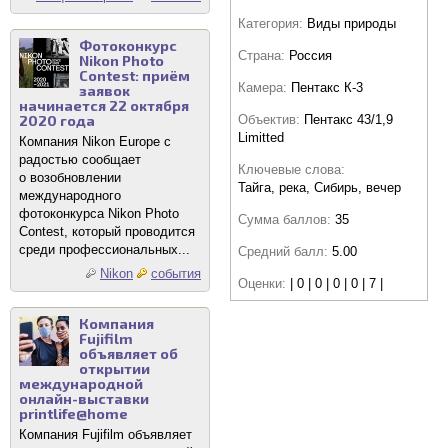
Категория:
Виды природы
Фотоконкурс
Страна:
Россия
Nikon Photo
Contest: приём
Камера:
Пентакс К-3
заявок
начинается 22 октября
Объектив:
Пентакс 43/1,9
2020 года
Limitted
Компания Nikon Europe с
радостью сообщает
Ключевые слова:
о возобновлении
Тайга, река, Сибирь, вечер
международного
фотоконкурса Nikon Photo
Сумма баллов:
35
Contest, который проводится
среди профессиональных...
Средний балл:
5.00
Nikon
события
Оценки:
| 0 | 0 | 0 | 0 | 7 |
Компания
Fujifilm
объявляет об
открытии
международной
онлайн-выставки
printlife@home
Компания Fujifilm объявляет