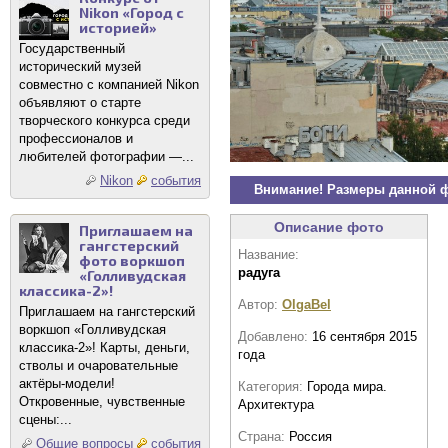
Nikon «Город с
историей»
Государственный
исторический музей
совместно с компанией Nikon
объявляют о старте
творческого конкурса среди
профессионалов и
любителей фотографии —...
Nikon
события
Внимание! Размеры данной 
Описание фото
Приглашаем на
гангстерский
Название:
фото воркшоп
радуга
«Голливудская
классика-2»!
Автор:
OlgaBel
Приглашаем на гангстерский
воркшоп «Голливудская
Добавлено:
16 сентября 2015
классика-2»! Карты, деньги,
года
стволы и очаровательные
актёры-модели!
Категория:
Города мира.
Откровенные, чувственные
Архитектура
сцены:...
Страна:
Россия
Общие вопросы
события