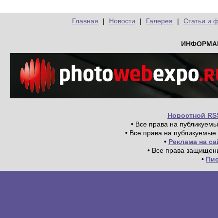
Главная
|
Новости
|
Галерея
|
Статьи и 
ИНФОРМА
Новостной RS
• Все права на публикуем
• Все права на публикуемые
•
Реклама на с
• Все права защищен
•
Пи