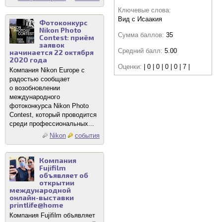
Ключевые слова:
Вид с Исаакия
Фотоконкурс
Nikon Photo
Сумма баллов:
35
Contest: приём
заявок
Средний балл:
5.00
начинается 22 октября
2020 года
Оценки:
| 0 | 0 | 0 | 0 | 7 |
Компания Nikon Europe с
радостью сообщает
о возобновлении
международного
фотоконкурса Nikon Photo
Contest, который проводится
среди профессиональных...
Nikon
события
Компания
Fujifilm
объявляет об
открытии
международной
онлайн-выставки
printlife@home
Компания Fujifilm объявляет