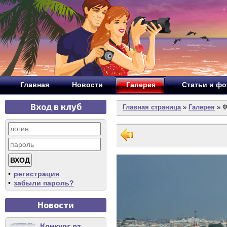
Главная
Новости
Галерея
Статьи и ф
Вход в клуб
Главная страница
»
Галерея
» Ф
•
регистрация
•
забыли пароль?
Новости
Конкурс от