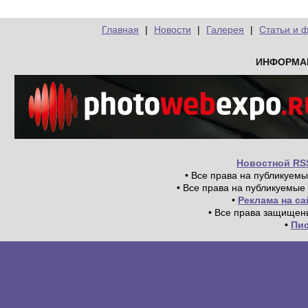
Главная
|
Новости
|
Галерея
|
Статьи и 
ИНФОРМА
Новостной RS
• Все права на публикуем
• Все права на публикуемые
•
Реклама на с
• Все права защищен
•
Пи