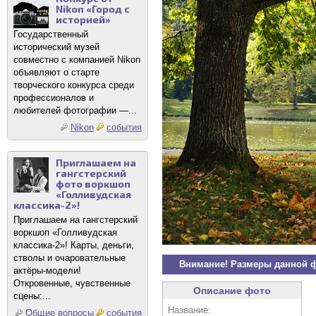
Nikon «Город с
историей»
Государственный
исторический музей
совместно с компанией Nikon
объявляют о старте
творческого конкурса среди
профессионалов и
любителей фотографии —...
Nikon
события
Приглашаем на
гангстерский
фото воркшоп
«Голливудская
классика-2»!
Приглашаем на гангстерский
воркшоп «Голливудская
классика-2»! Карты, деньги,
стволы и очаровательные
Внимание! Размеры данной 
актёры-модели!
Откровенные, чувственные
Описание фото
сцены:...
Название:
Общие вопросы
события