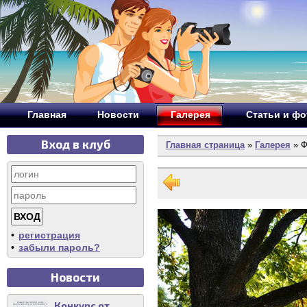
Главная
Новости
Галерея
Статьи и ф
Вход в клуб
Главная страница
»
Галерея
» Ф
•
регистрация
•
забыли пароль?
Новости
Конкурс от