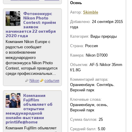
Осень
Автор:
Skimble
Фотоконкурс
Nikon Photo
Добавлено:
24 сентября 2015
Contest: приём
заявок
года
начинается 22 октября
2020 года
Категория:
Виды природы
Компания Nikon Europe с
Страна:
Россия
радостью сообщает
о возобновлении
Камера:
Nikon D7000
международного
фотоконкурса Nikon Photo
Объектив:
AF-S Nikkor 35mm
Contest, который проводится
f/1.8G
среди профессиональных...
Комментарий автора:
Nikon
события
Ораниенбаум. Сентябрь.
Верхний парк
Компания
Ключевые слова:
Fujifilm
объявляет об
Ораниенбаум, осень,
открытии
Верхний парк
международной
онлайн-выставки
Сумма баллов:
25
printlife@home
Компания Fujifilm объявляет
Средний балл:
5.00