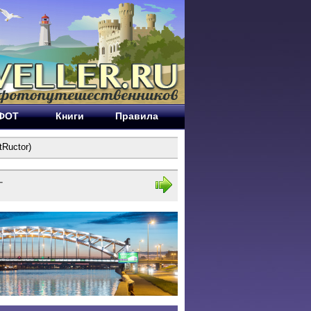
ЕФОТ
Книги
Правила
Ructor)
т