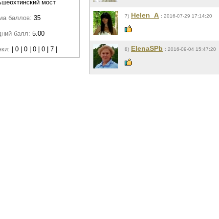
ьшеохтинский мост
Helen_A
7)
: 2016-07-29 17:14:20
ма баллов:
35
дний балл:
5.00
ElenaSPb
нки:
| 0 | 0 | 0 | 0 | 7 |
8)
: 2016-09-04 15:47:20