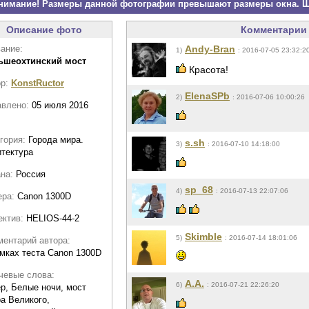
нимание! Размеры данной фотографии превышают размеры окна. Щ
Описание фото
Комментарии 
ание:
Andy-Bran
1)
: 2016-07-05 23:32:2
ьшеохтинский мост
Красота!
ор:
KonstRuctor
ElenaSPb
2)
: 2016-07-06 10:00:26
авлено:
05 июля 2016
гория:
Города мира.
s.sh
3)
: 2016-07-10 14:18:00
тектура
ана:
Россия
sp_68
4)
: 2016-07-13 22:07:06
ера:
Canon 1300D
ектив:
HELIOS-44-2
Skimble
5)
: 2016-07-14 18:01:06
ентарий автора:
мках теста Canon 1300D
чевые слова:
A.A.
6)
: 2016-07-21 22:26:20
р, Белые ночи, мост
а Великого,