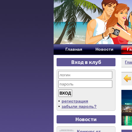
Главная
Новости
Га
Вход в клуб
Гла
•
регистрация
•
забыли пароль?
Новости
Конкурс от