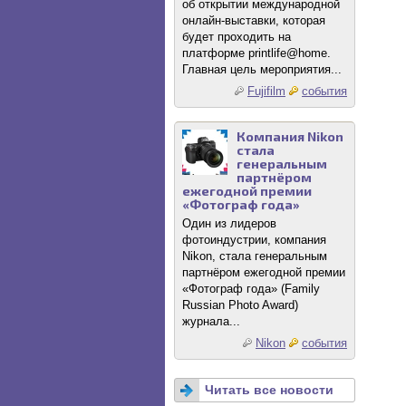
об открытии международной
онлайн-выставки, которая
будет проходить на
платформе printlife@home.
Главная цель мероприятия...
Fujifilm
события
Компания Nikon
стала
генеральным
партнёром
ежегодной премии
«Фотограф года»
Один из лидеров
фотоиндустрии, компания
Nikon, стала генеральным
партнёром ежегодной премии
«Фотограф года» (Family
Russian Photo Award)
журнала...
Nikon
события
Читать все новости