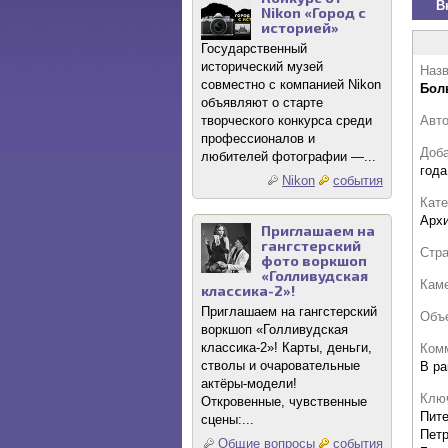
В
Nikon «Город с
историей»
Государственный
исторический музей
Назв
совместно с компанией Nikon
Бол
объявляют о старте
творческого конкурса среди
Авт
профессионалов и
Доб
любителей фотографии —...
года
Nikon
события
Кате
Архи
Приглашаем на
гангстерский
Стр
фото воркшоп
«Голливудская
Кам
классика-2»!
Приглашаем на гангстерский
Объ
воркшоп «Голливудская
классика-2»! Карты, деньги,
Комм
стволы и очаровательные
В ра
актёры-модели!
Клю
Откровенные, чувственные
Пите
сцены:...
Петр
Общие вопросы
события