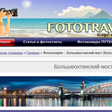
лерея
Статьи и фотоотчеты
Фотоконкурс ПУТ
вная страница
»
Галерея
» Фотогалерея :: Большеохтинский мост (Konst
Большеохтинский мос