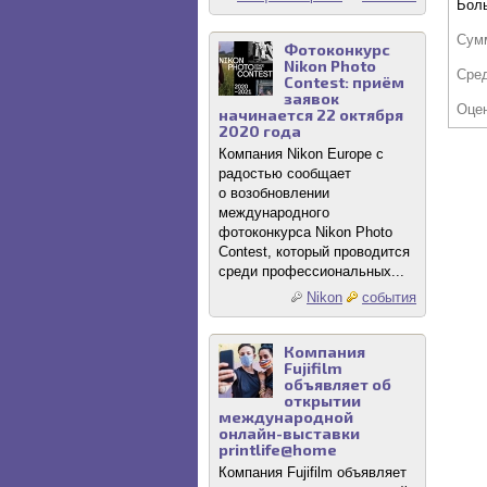
Бол
Сум
Фотоконкурс
Nikon Photo
Сре
Contest: приём
заявок
Оце
начинается 22 октября
2020 года
Компания Nikon Europe с
радостью сообщает
о возобновлении
международного
фотоконкурса Nikon Photo
Contest, который проводится
среди профессиональных...
Nikon
события
Компания
Fujifilm
объявляет об
открытии
международной
онлайн-выставки
printlife@home
Компания Fujifilm объявляет