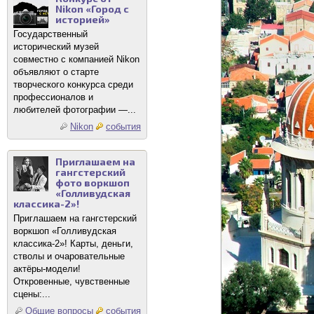
Nikon «Город с
историей»
Государственный
исторический музей
совместно с компанией Nikon
объявляют о старте
творческого конкурса среди
профессионалов и
любителей фотографии —...
Nikon
события
Приглашаем на
гангстерский
фото воркшоп
«Голливудская
классика-2»!
Приглашаем на гангстерский
воркшоп «Голливудская
классика-2»! Карты, деньги,
стволы и очаровательные
актёры-модели!
Откровенные, чувственные
сцены:...
Общие вопросы
события