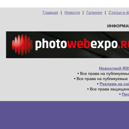
Главная
|
Новости
|
Галерея
|
Статьи и 
ИНФОРМА
Новостной RS
• Все права на публикуем
• Все права на публикуемые
•
Реклама на с
• Все права защищен
•
Пи