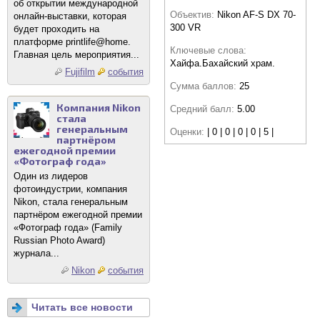
об открытии международной
Объектив:
Nikon AF-S DX 70-
онлайн-выставки, которая
300 VR
будет проходить на
платформе printlife@home.
Ключевые слова:
Главная цель мероприятия...
Хайфа.Бахайский храм.
Fujifilm
события
Сумма баллов:
25
Компания Nikon
Средний балл:
5.00
стала
генеральным
Оценки:
| 0 | 0 | 0 | 0 | 5 |
партнёром
ежегодной премии
«Фотограф года»
Один из лидеров
фотоиндустрии, компания
Nikon, стала генеральным
партнёром ежегодной премии
«Фотограф года» (Family
Russian Photo Award)
журнала...
Nikon
события
Читать все новости