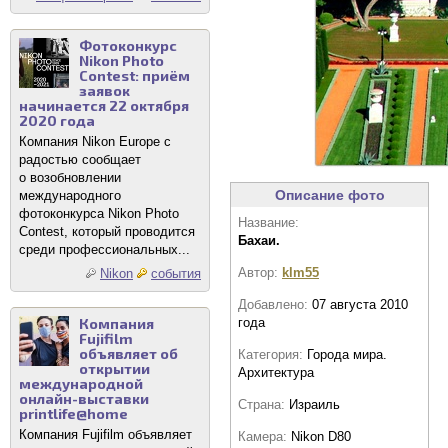
Фотоконкурс
Nikon Photo
Contest: приём
заявок
начинается 22 октября
2020 года
Компания Nikon Europe с
радостью сообщает
о возобновлении
Описание фото
международного
фотоконкурса Nikon Photo
Название:
Contest, который проводится
Бахаи.
среди профессиональных...
Автор:
klm55
Nikon
события
Добавлено:
07 августа 2010
Компания
года
Fujifilm
объявляет об
Категория:
Города мира.
открытии
Архитектура
международной
онлайн-выставки
Страна:
Израиль
printlife@home
Компания Fujifilm объявляет
Камера:
Nikon D80