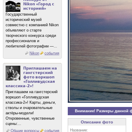
Nikon «Город с
историей»
Государственный
исторический музей
совместно с компанией Nikon
объявляют о старте
творческого конкурса среди
профессионалов и
любителей фотографии —...
Nikon
события
Приглашаем на
гангстерский
фото воркшоп
«Голливудская
классика-2»!
Приглашаем на гангстерский
воркшоп «Голливудская
классика-2»! Карты, деньги,
стволы и очаровательные
Внимание! Размеры данной 
актёры-модели!
Откровенные, чувственные
Описание фото
сцены:...
Название:
Общие вопросы
события