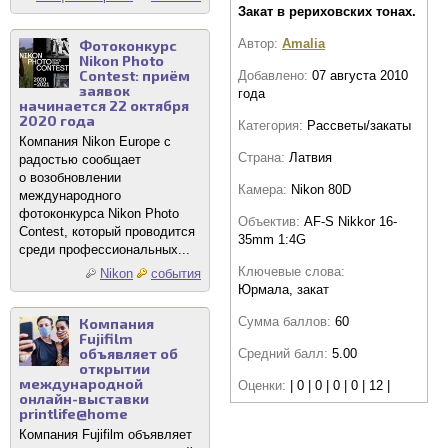
Закат в рериховских тонах.
Автор:
Amalia
Фотоконкурс
Nikon Photo
Contest: приём
Добавлено:
07 августа 2010
заявок
года
начинается 22 октября
2020 года
Категория:
Рассветы/закаты
Компания Nikon Europe с
Страна:
Латвия
радостью сообщает
о возобновлении
Камера:
Nikon 80D
международного
фотоконкурса Nikon Photo
Объектив:
AF-S Nikkor 16-
Contest, который проводится
35mm 1:4G
среди профессиональных...
Ключевые слова:
Nikon
события
Юрмала, закат
Сумма баллов:
60
Компания
Fujifilm
объявляет об
Средний балл:
5.00
открытии
международной
Оценки:
| 0 | 0 | 0 | 0 | 12 |
онлайн-выставки
printlife@home
Компания Fujifilm объявляет