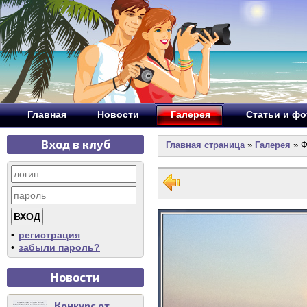
Главная
Новости
Галерея
Статьи и ф
Вход в клуб
Главная страница
»
Галерея
» Ф
•
регистрация
•
забыли пароль?
Новости
Конкурс от