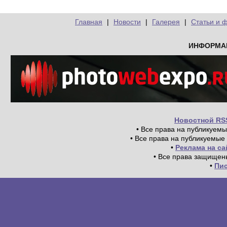
Главная
|
Новости
|
Галерея
|
Статьи и 
ИНФОРМА
Новостной RS
• Все права на публикуем
• Все права на публикуемые
•
Реклама на с
• Все права защищен
•
Пи