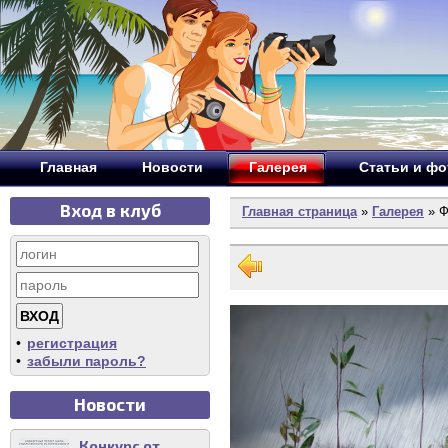
Главная
Новости
Галерея
Статьи и ф
Вход в клуб
Главная страница
»
Галерея
» Ф
•
регистрация
•
забыли пароль?
Новости
Конкурс от