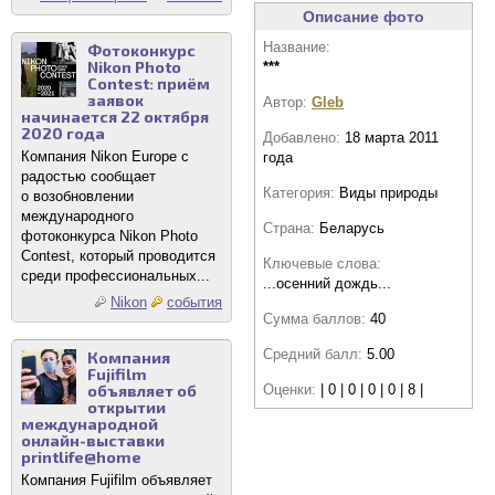
Описание фото
Название:
Фотоконкурс
Nikon Photo
***
Contest: приём
заявок
Автор:
Gleb
начинается 22 октября
2020 года
Добавлено:
18 марта 2011
Компания Nikon Europe с
года
радостью сообщает
Категория:
Виды природы
о возобновлении
международного
Страна:
Беларусь
фотоконкурса Nikon Photo
Contest, который проводится
Ключевые слова:
среди профессиональных...
...осенний дождь...
Nikon
события
Сумма баллов:
40
Средний балл:
5.00
Компания
Fujifilm
объявляет об
Оценки:
| 0 | 0 | 0 | 0 | 8 |
открытии
международной
онлайн-выставки
printlife@home
Компания Fujifilm объявляет