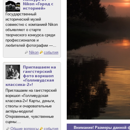
Nikon «Город с
историей»
Государственный
исторический музей
совместно с компанией Nikon
объявляют о старте
творческого конкурса среди
профессионалов и
любителей фотографии —...
Nikon
события
Приглашаем на
гангстерский
фото воркшоп
«Голливудская
классика-2»!
Приглашаем на гангстерский
воркшоп «Голливудская
классика-2»! Карты, деньги,
стволы и очаровательные
актёры-модели!
Откровенные, чувственные
сцены:...
Внимание! Размеры данной 
Общие вопросы
события