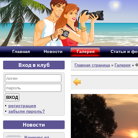
Главная
Новости
Галерея
Статьи и ф
Вход в клуб
Главная страница
»
Галерея
» Ф
•
регистрация
•
забыли пароль?
Новости
Конкурс от