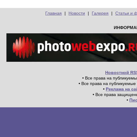
Главная
|
Новости
|
Галерея
|
Статьи и 
ИНФОРМА
Новостной RS
• Все права на публикуем
• Все права на публикуемые
•
Реклама на с
• Все права защищен
•
Пи