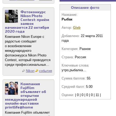
Описание фото
Фотоконкурс
Название:
Nikon Photo
Contest: приём
Рыбак
заявок
начинается 22 октября
Автор:
Gleb
2020 года
Добавлено:
22 марта 2011
Компания Nikon Europe с
года
радостью сообщает
о возобновлении
Категория:
Разное
международного
фотоконкурса Nikon Photo
Страна:
Россия
Contest, который проводится
среди профессиональных...
Ключевые слова:
утро,рыбалка...
Nikon
события
Сумма баллов:
55
Компания
Средний балл:
5.00
Fujifilm
объявляет об
Оценки:
| 0 | 0 | 0 | 0 | 11 |
открытии
международной
онлайн-выставки
printlife@home
Компания Fujifilm объявляет