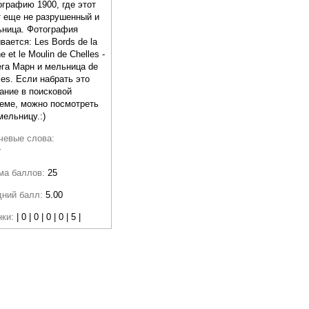
графию 1900, где этот
 еще не разрушенный и
ьница. Фотография
вается: Les Bords de la
e et le Moulin de Chelles -
га Марн и мельница de
les. Если набрать это
ание в поисковой
еме, можно посмотреть
мельницу.:)
чевые слова:
т
ма баллов:
25
дний балл:
5.00
нки:
| 0 | 0 | 0 | 0 | 5 |