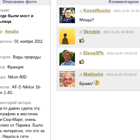
Описание фото
Комментарии 
ание:
KonstRuctor
1)
: 2011-11-01 11:16
 где были мост и
Мощь!!
ьница
ор:
Amalia
Skimble
2)
: 2011-11-01 18:38:50
авлено:
01 ноября 2011
ElenaSPb
3)
: 2011-11-01 23:43:22
гория:
Виды природы
ана:
Франция
Makhotin
4)
: 2011-11-01 23:55:22
ера:
Nikon 80D
Браво!
ектив:
AF-S Nikkor 16-
m 1:4G
ентарий автора:
а-то давно сдела эту
ографию в местечке
е-Сюр-Марн, очень
леко от Парижа. Было
ь интересно, что это за
. Нашла в сети