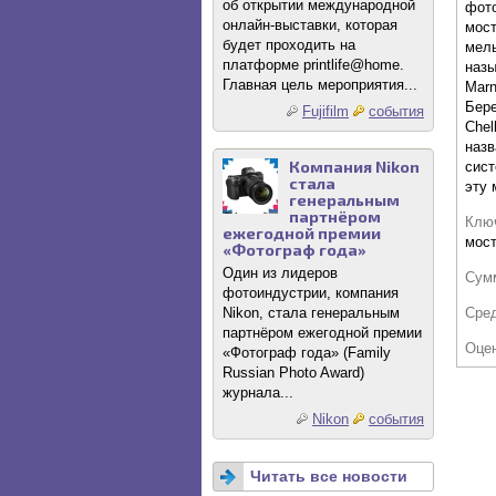
об открытии международной
фото
онлайн-выставки, которая
мост
будет проходить на
мел
платформе printlife@home.
назы
Главная цель мероприятия...
Marn
Бере
Fujifilm
события
Chel
назв
Компания Nikon
сист
стала
эту 
генеральным
партнёром
Клю
ежегодной премии
мос
«Фотограф года»
Один из лидеров
Сум
фотоиндустрии, компания
Сре
Nikon, стала генеральным
партнёром ежегодной премии
Оце
«Фотограф года» (Family
Russian Photo Award)
журнала...
Nikon
события
Читать все новости