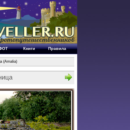
ЕФОТ
Книги
Правила
а (Amalia)
ница