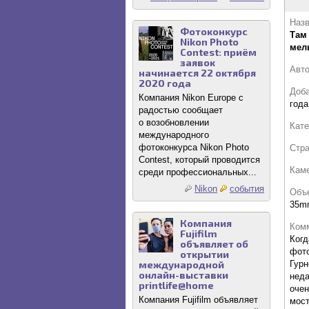
Назв
Фотоконкурс
Там
Nikon Photo
мел
Contest: приём
заявок
Авт
начинается 22 октября
2020 года
Доб
Компания Nikon Europe с
года
радостью сообщает
о возобновлении
Кате
международного
фотоконкурса Nikon Photo
Стр
Contest, который проводится
Кам
среди профессиональных...
Nikon
события
Объ
35m
Компания
Комм
Fujifilm
Когд
объявляет об
фот
открытии
Гурн
международной
онлайн-выставки
неда
printlife@home
очен
Компания Fujifilm объявляет
мост