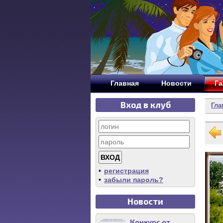
Главная
Новости
Га
Вход в клуб
Гла
•
регистрация
•
забыли пароль?
Новости
Конкурс от