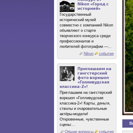
Nikon «Город с
историей»
Государственный
исторический музей
совместно с компанией Nikon
объявляют о старте
творческого конкурса среди
профессионалов и
любителей фотографии —...
Nikon
события
Приглашаем на
гангстерский
фото воркшоп
«Голливудская
классика-2»!
Приглашаем на гангстерский
воркшоп «Голливудская
классика-2»! Карты, деньги,
стволы и очаровательные
актёры-модели!
Откровенные, чувственные
В
сцены:...
Общие вопросы
события