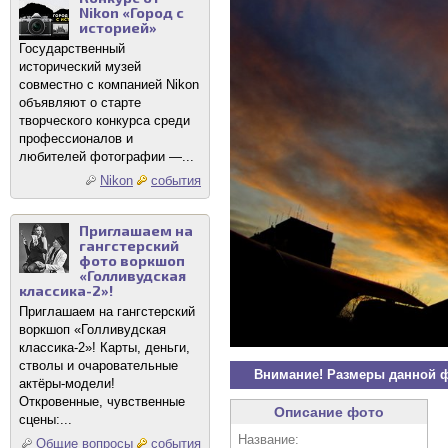
Nikon «Город с
историей»
Государственный
исторический музей
совместно с компанией Nikon
объявляют о старте
творческого конкурса среди
профессионалов и
любителей фотографии —...
Nikon
события
Приглашаем на
гангстерский
фото воркшоп
«Голливудская
классика-2»!
Приглашаем на гангстерский
воркшоп «Голливудская
классика-2»! Карты, деньги,
стволы и очаровательные
Внимание! Размеры данной 
актёры-модели!
Откровенные, чувственные
Описание фото
сцены:...
Название:
Общие вопросы
события