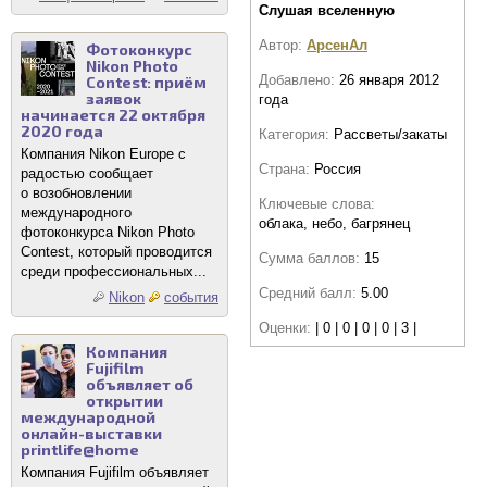
Слушая вселенную
Автор:
АрсенАл
Фотоконкурс
Nikon Photo
Добавлено:
26 января 2012
Contest: приём
заявок
года
начинается 22 октября
2020 года
Категория:
Рассветы/закаты
Компания Nikon Europe с
Страна:
Россия
радостью сообщает
о возобновлении
Ключевые слова:
международного
облака, небо, багрянец
фотоконкурса Nikon Photo
Contest, который проводится
Сумма баллов:
15
среди профессиональных...
Средний балл:
5.00
Nikon
события
Оценки:
| 0 | 0 | 0 | 0 | 3 |
Компания
Fujifilm
объявляет об
открытии
международной
онлайн-выставки
printlife@home
Компания Fujifilm объявляет