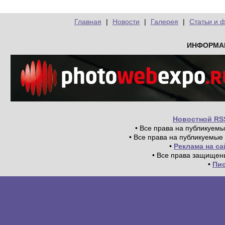
Главная
|
Новости
|
Галерея
|
Статьи и 
ИНФОРМА
Новостной RS
• Все права на публикуем
• Все права на публикуемые
•
Реклама на с
• Все права защищен
•
Пи