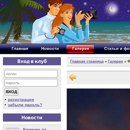
Главная
Новости
Галерея
Статьи и ф
Вход в клуб
Главная страница
»
Галерея
» Ф
•
регистрация
•
забыли пароль?
Новости
Конкурс от