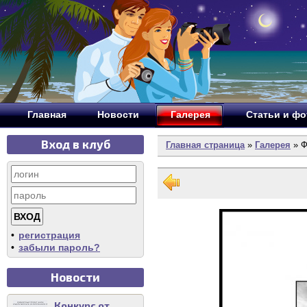
Главная
Новости
Галерея
Статьи и ф
Вход в клуб
Главная страница
»
Галерея
» Ф
•
регистрация
•
забыли пароль?
Новости
Конкурс от