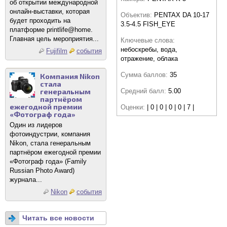
об открытии международной
онлайн-выставки, которая
Объектив:
PENTAX DA 10-17
будет проходить на
3.5-4.5 FISH_EYE
платформе printlife@home.
Главная цель мероприятия...
Ключевые слова:
небоскребы, вода,
Fujifilm
события
отражение, облака
Сумма баллов:
35
Компания Nikon
стала
генеральным
Средний балл:
5.00
партнёром
ежегодной премии
Оценки:
| 0 | 0 | 0 | 0 | 7 |
«Фотограф года»
Один из лидеров
фотоиндустрии, компания
Nikon, стала генеральным
партнёром ежегодной премии
«Фотограф года» (Family
Russian Photo Award)
журнала...
Nikon
события
Читать все новости