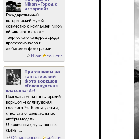
Nikon «Город с
историей»
Государственный
исторический музей
совместно с компанией Nikon
объявляют о старте
творческого конкурса среди
профессионалов и
любителей фотографии —...
Nikon
события
Приглашаем на
гангстерский
фото воркшоп
«Голливудская
классика-2»!
Приглашаем на гангстерский
воркшоп «Голливудская
классика-2»! Карты, деньги,
стволы и очаровательные
актёры-модели!
Откровенные, чувственные
сцены:...
Общие вопросы
события