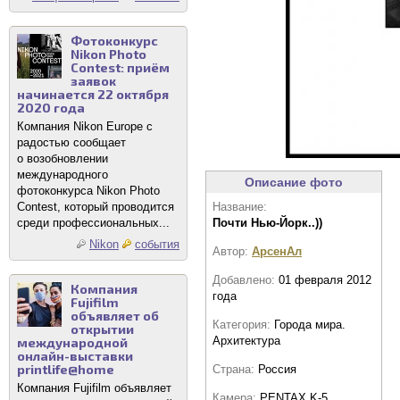
Фотоконкурс
Nikon Photo
Contest: приём
заявок
начинается 22 октября
2020 года
Компания Nikon Europe с
радостью сообщает
о возобновлении
международного
Описание фото
фотоконкурса Nikon Photo
Contest, который проводится
Название:
среди профессиональных...
Почти Нью-Йорк..))
Nikon
события
Автор:
АрсенАл
Добавлено:
01 февраля 2012
Компания
года
Fujifilm
объявляет об
Категория:
Города мира.
открытии
Архитектура
международной
онлайн-выставки
printlife@home
Страна:
Россия
Компания Fujifilm объявляет
Камера:
PENTAX K-5