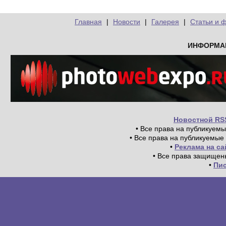
Главная
|
Новости
|
Галерея
|
Статьи и 
ИНФОРМА
Новостной RS
• Все права на публикуем
• Все права на публикуемые
•
Реклама на с
• Все права защищен
•
Пи