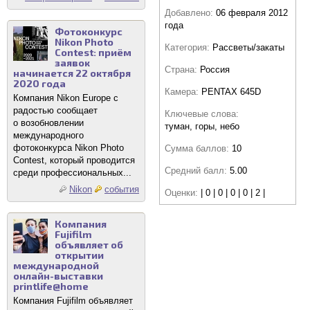
Добавлено:
06 февраля 2012
года
Фотоконкурс
Nikon Photo
Категория:
Рассветы/закаты
Contest: приём
заявок
Страна:
Россия
начинается 22 октября
2020 года
Камера:
PENTAX 645D
Компания Nikon Europe с
радостью сообщает
Ключевые слова:
о возобновлении
туман, горы, небо
международного
фотоконкурса Nikon Photo
Сумма баллов:
10
Contest, который проводится
Средний балл:
5.00
среди профессиональных...
Nikon
события
Оценки:
| 0 | 0 | 0 | 0 | 2 |
Компания
Fujifilm
объявляет об
открытии
международной
онлайн-выставки
printlife@home
Компания Fujifilm объявляет