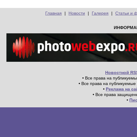
Главная
|
Новости
|
Галерея
|
Статьи и 
ИНФОРМА
Новостной RS
• Все права на публикуем
• Все права на публикуемые
•
Реклама на с
• Все права защищен
•
Пи