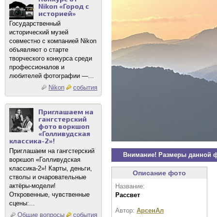
Nikon «Город с
историей»
Государственный
исторический музей
совместно с компанией Nikon
объявляют о старте
творческого конкурса среди
профессионалов и
любителей фотографии —...
Nikon
события
Приглашаем на
гангстерский
фото воркшоп
«Голливудская
классика-2»!
Приглашаем на гангстерский
Внимание! Размеры данной 
воркшоп «Голливудская
классика-2»! Карты, деньги,
Описание фото
стволы и очаровательные
актёры-модели!
Название:
Откровенные, чувственные
Рассвет
сцены:...
Автор:
АрсенАл
Общие вопросы
события