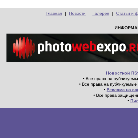
Главная
|
Новости
|
Галерея
|
Статьи и 
ИНФОРМА
Новостной RS
• Все права на публикуем
• Все права на публикуемые
•
Реклама на с
• Все права защищен
•
Пи