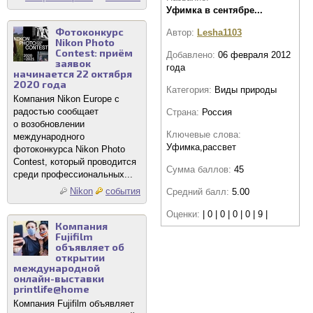
Уфимка в сентябре...
Фотоконкурс
Автор:
Lesha1103
Nikon Photo
Contest: приём
Добавлено:
06 февраля 2012
заявок
года
начинается 22 октября
2020 года
Категория:
Виды природы
Компания Nikon Europe с
радостью сообщает
Страна:
Россия
о возобновлении
Ключевые слова:
международного
Уфимка,рассвет
фотоконкурса Nikon Photo
Contest, который проводится
Сумма баллов:
45
среди профессиональных...
Nikon
события
Средний балл:
5.00
Оценки:
| 0 | 0 | 0 | 0 | 9 |
Компания
Fujifilm
объявляет об
открытии
международной
онлайн-выставки
printlife@home
Компания Fujifilm объявляет