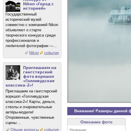
Nikon «Город с
историей»
Государственный
исторический музей
совместно с компанией Nikon
объявляют о старте
творческого конкурса среди
профессионалов и
любителей фотографии —...
Nikon
события
Приглашаем на
гангстерский
фото воркшоп
«Голливудская
классика-2»!
Приглашаем на гангстерский
воркшоп «Голливудская
классика-2»! Карты, деньги,
стволы и очаровательные
Внимание! Размеры данной 
актёры-модели!
Откровенные, чувственные
Описание фото
сцены:...
Общие вопросы
события
Название: