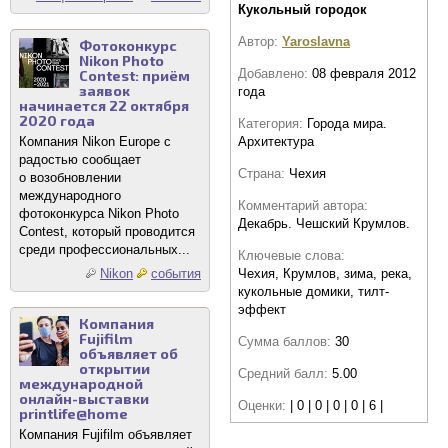
Кукольный городок
Автор:
Yaroslavna
Фотоконкурс
Nikon Photo
Добавлено:
08 февраля 2012
Contest: приём
заявок
года
начинается 22 октября
2020 года
Категория:
Города мира.
Архитектура
Компания Nikon Europe с
радостью сообщает
Страна:
Чехия
о возобновлении
международного
Комментарий автора:
фотоконкурса Nikon Photo
Декабрь. Чешский Крумлов.
Contest, который проводится
среди профессиональных...
Ключевые слова:
Чехия, Крумлов, зима, река,
Nikon
события
кукольные домики, тилт-
эффект
Компания
Fujifilm
Сумма баллов:
30
объявляет об
открытии
Средний балл:
5.00
международной
онлайн-выставки
Оценки:
| 0 | 0 | 0 | 0 | 6 |
printlife@home
Компания Fujifilm объявляет