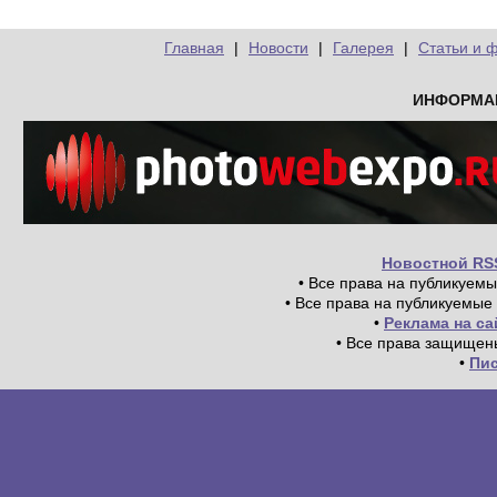
Главная
|
Новости
|
Галерея
|
Статьи и 
ИНФОРМА
Новостной RS
• Все права на публикуем
• Все права на публикуемые
•
Реклама на с
• Все права защищен
•
Пи