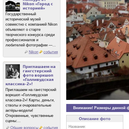
Nikon «Город с
историей»
Государственный
исторический музей
совместно с компанией Nikon
объявляют о старте
творческого конкурса среди
профессионалов и
любителей фотографии —...
Nikon
события
Приглашаем на
гангстерский
фото воркшоп
«Голливудская
классика-2»!
Приглашаем на гангстерский
воркшоп «Голливудская
классика-2»! Карты, деньги,
стволы и очаровательные
Внимание! Размеры данной 
актёры-модели!
Откровенные, чувственные
Описание фото
сцены:...
Название:
Общие вопросы
события