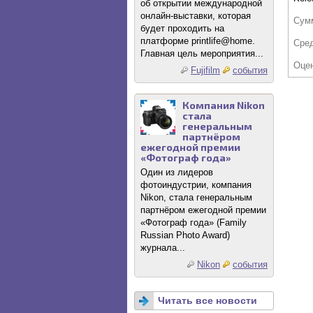
об открытии международной
онлайн-выставки, которая
Сум
будет проходить на
платформе printlife@home.
Сре
Главная цель мероприятия...
Оце
Fujifilm
события
Компания Nikon
стала
генеральным
партнёром
ежегодной премии
«Фотограф года»
Один из лидеров
фотоиндустрии, компания
Nikon, стала генеральным
партнёром ежегодной премии
«Фотограф года» (Family
Russian Photo Award)
журнала...
Nikon
события
Читать все новости