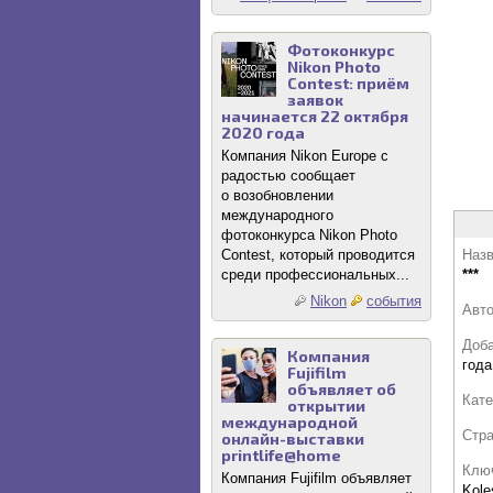
Фотоконкурс
Nikon Photo
Contest: приём
заявок
начинается 22 октября
2020 года
Компания Nikon Europe с
радостью сообщает
о возобновлении
международного
фотоконкурса Nikon Photo
Contest, который проводится
Назв
среди профессиональных...
***
Nikon
события
Авт
Доб
Компания
года
Fujifilm
объявляет об
Кате
открытии
международной
Стр
онлайн-выставки
printlife@home
Клю
Компания Fujifilm объявляет
Kole