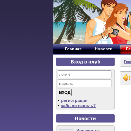
Главная
Новости
Га
Вход в клуб
Гла
•
регистрация
•
забыли пароль?
Новости
Конкурс от