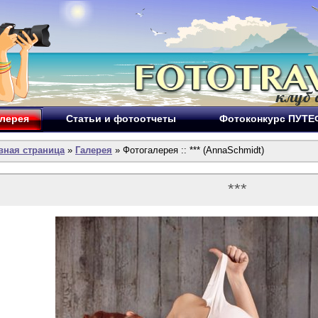
лерея
Статьи и фотоотчеты
Фотоконкурс ПУТ
вная страница
»
Галерея
» Фотогалерея :: *** (AnnaSchmidt)
***