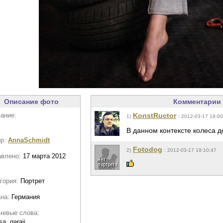
Описание фото
Комментарии 
ание:
KonstRuctor
1)
: 2012-03-17 19:00
В данном контексте колеса 
ор:
AnnaSchmidt
Fotodog
2)
: 2012-03-17 19:10:47
авлено:
17 марта 2012
гория:
Портрет
ана:
Германия
чевые слова:
sa, garaji