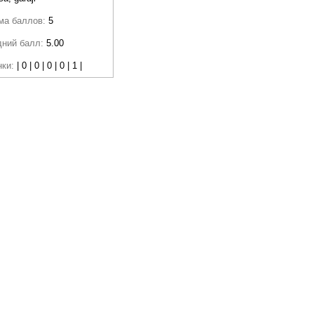
ма баллов:
5
дний балл:
5.00
нки:
| 0 | 0 | 0 | 0 | 1 |