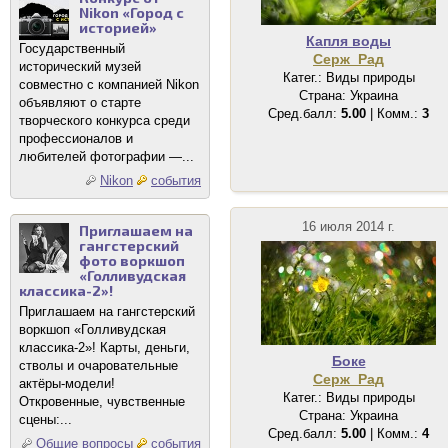
Nikon «Город с
историей»
Капля воды
Государственный
Серж_Рад
исторический музей
Катег.: Виды природы
совместно с компанией Nikon
Страна: Украина
объявляют о старте
Сред.балл:
5.00
| Комм.:
3
творческого конкурса среди
профессионалов и
любителей фотографии —...
Nikon
события
16 июля 2014 г.
Приглашаем на
гангстерский
фото воркшоп
«Голливудская
классика-2»!
Приглашаем на гангстерский
воркшоп «Голливудская
классика-2»! Карты, деньги,
Боке
стволы и очаровательные
Серж_Рад
актёры-модели!
Катег.: Виды природы
Откровенные, чувственные
Страна: Украина
сцены:...
Сред.балл:
5.00
| Комм.:
4
Общие вопросы
события