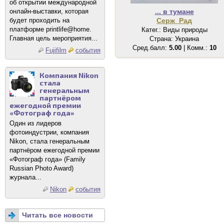
об открытии международной
онлайн-выставки, которая
... в тумане
будет проходить на
Серж_Рад
платформе printlife@home.
Катег.: Виды природы
Главная цель мероприятия...
Страна: Украина
Сред.балл:
5.00
| Комм.:
10
Fujifilm
события
Компания Nikon
стала
генеральным
партнёром
ежегодной премии
«Фотограф года»
Один из лидеров
фотоиндустрии, компания
Nikon, стала генеральным
партнёром ежегодной премии
«Фотограф года» (Family
Russian Photo Award)
журнала...
Nikon
события
Читать все новости