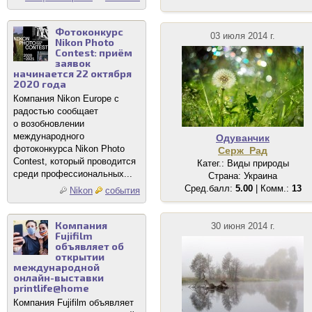
Фотоконкурс
03 июля 2014 г.
Nikon Photo
Contest: приём
заявок
начинается 22 октября
2020 года
Компания Nikon Europe с
радостью сообщает
о возобновлении
международного
Одуванчик
фотоконкурса Nikon Photo
Серж_Рад
Contest, который проводится
Катег.: Виды природы
среди профессиональных...
Страна: Украина
Сред.балл:
5.00
| Комм.:
13
Nikon
события
Компания
30 июня 2014 г.
Fujifilm
объявляет об
открытии
международной
онлайн-выставки
printlife@home
Компания Fujifilm объявляет