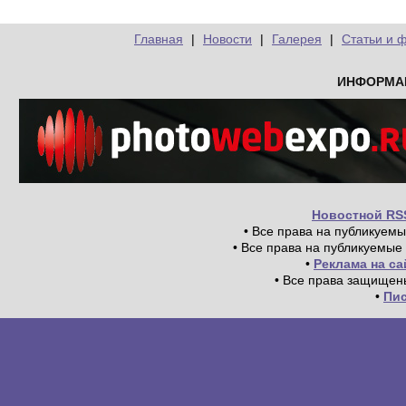
Главная
|
Новости
|
Галерея
|
Статьи и 
ИНФОРМА
Новостной RS
• Все права на публикуем
• Все права на публикуемые
•
Реклама на с
• Все права защищен
•
Пи