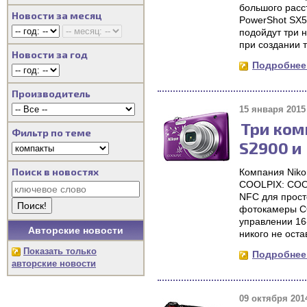
большого расс
Новости за месяц
PowerShot SX5
подойдут три 
при создании 
Новости за год
Подробнее.
Производитель
15 января 2015 
Три ком
Фильтр по теме
S2900 и 
Поиск в новостях
Компания Niko
COOLPIX: COOL
NFC для прост
фотокамеры CO
управлении 16
Авторские новости
никого не ост
Показать только
Подробнее.
авторские новости
09 октября 2014