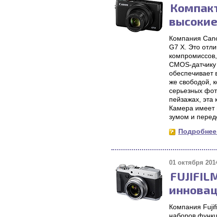
Компакт
высокие
Компания Cano
G7 X. Это отл
компромиссов,
CMOS-датчику 
обеспечивает 
же свободой, 
серьезных фот
пейзажах, эта
Камера имеет 
зумом и перед
Подробнее.
01 октября 2014
FUJIFIL
иннова
Компания Fuji
наборов функц