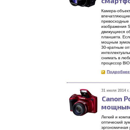
смартф
Камера-объект
впечатляющие 
превосходные 
изображения S
движущиеся об
планшета. Есл
мощным зумом,
30-кратным оп
интеллектуаль
снимать в люб
процессор BIO
Подробнее.
31 июля 2014 г.
Canon P
мощным
Легкий и комп
оптический зу
эргономичная 