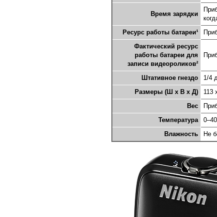
Приб
Время зарядки
когд
Ресурс работы батареи¹
Приб
Фактический ресурс
работы батареи для
Приб
записи видеороликов²
Штативное гнездо
1/4 
Размеры (Ш х В х Д)
113 
Вес
Приб
Температура
0–40
Влажность
Не б