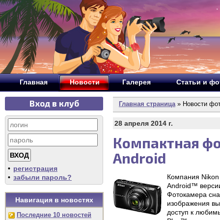
Главная
Новости
Галерея
Статьи и ф
Вход в клуб
Главная страница
» Новости фо
28 апреля 2014 г.
Компактная фо
Android
•
регистрация
Компания Nikon
•
забыли пароль?
Android™ версии
Фотокамера сна
Навигация в новостях
изображения вы
доступ к любим
Последние 10 новостей