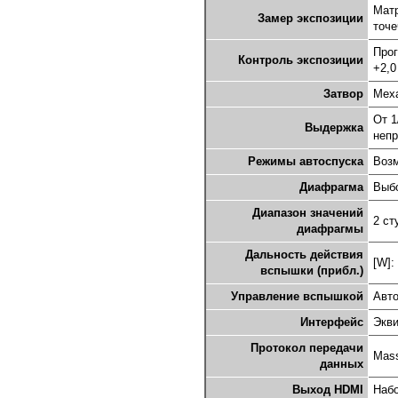
Матр
Замер экспозиции
точе
Прог
Контроль экспозиции
+2,0
Затвор
Меха
От 1
Выдержка
непр
Режимы автоспуска
Возм
Диафрагма
Выбо
Диапазон значений
2 сту
диафрагмы
Дальность действия
[W]:
вспышки (прибл.)
Управление вспышкой
Авт
Интерфейс
Экви
Протокол передачи
Mass
данных
Выход HDMI
Набо