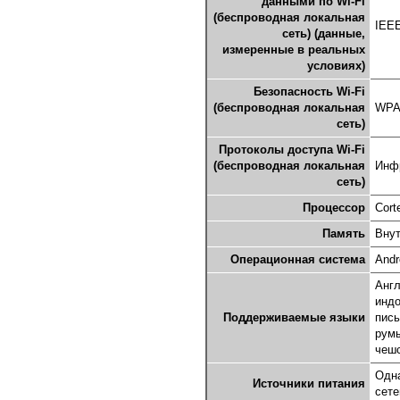
данными по Wi-Fi
(беспроводная локальная
IEEE
сеть) (данные,
измеренные в реальных
условиях)
Безопасность Wi-Fi
(беспроводная локальная
WPA
сеть)
Протоколы доступа Wi-Fi
(беспроводная локальная
Инф
сеть)
Процессор
Cort
Память
Внут
Операционная система
Andr
Англ
индо
Поддерживаемые языки
пись
румы
чешс
Одна
Источники питания
сете