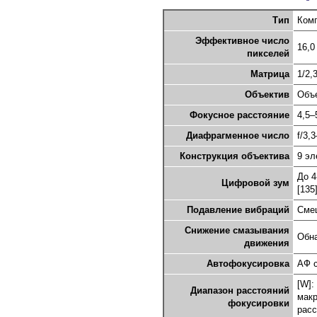
Тип
Ком
Эффективное число
16,0
пикселей
Матрица
1/2,
Объектив
Объе
Фокусное расстояние
4,5–
Диафрагменное число
f/3,
Конструкция объектива
9 эл
До 4
Цифровой зум
[135]
Подавление вибраций
Смещ
Снижение смазывания
Обна
движения
Автофокусировка
АФ с
[W]:
Диапазон расстояний
макр
фокусировки
расс