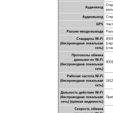
Стер
Аудиовход
разъ
Аудиовыход
Стер
GPS
Част
Разъем ввода-вывода
Разъ
Стандарты Wi-Fi
IEEE
(беспроводная локальная
(сер
сеть)
(ста
Протоколы обмена
данными по Wi-Fi
IEEE
(беспроводная локальная
сеть)
Рабочая частота Wi-Fi
(беспроводная локальная
2412
сеть)
Дальность действия Wi-Fi
(беспроводная локальная
Приб
сеть) (прямая видимость)
Скорость обмена