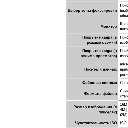
Прио
Выбор зоны фокусировки
(выб
обна
Широ
Монитор
покр
Покрытие кадра (в
Приб
режиме съемки)
изоб
Покрытие кадра (в
Приб
режиме просмотра)
изоб
micr
Носители данных
приб
реги
Файловая система
Совм
Сним
Форматы файлов
сте
16M 
Размер изображения (в
4M [
пикселях)
(2M)
Чувствительность ISO
ISO 