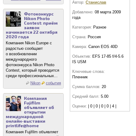
Автор:
Станислав
Добавлено:
08 марта 2009
Фотоконкурс
года
Nikon Photo
Contest: приём
заявок
Категория:
Разное
начинается 22 октября
2020 года
Страна:
Россия
Компания Nikon Europe с
Камера:
Canon EOS 40D
радостью сообщает
о возобновлении
Объектив:
EFS 17-85 f/4-5.6
международного
IS USM
фотоконкурса Nikon Photo
Contest, который проводится
Ключевые слова:
среди профессиональных...
Пленник
Nikon
события
Сумма баллов:
20
Средний балл:
5.00
Компания
Fujifilm
Оценки:
| 0 | 0 | 0 | 0 | 4 |
объявляет об
открытии
международной
онлайн-выставки
printlife@home
Компания Fujifilm объявляет