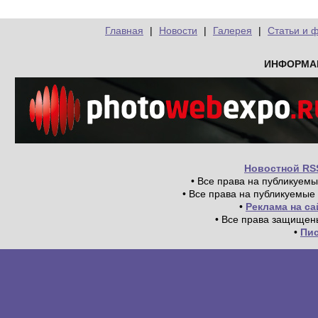
Главная
|
Новости
|
Галерея
|
Статьи и 
ИНФОРМА
Новостной RS
• Все права на публикуем
• Все права на публикуемые
•
Реклама на с
• Все права защищен
•
Пи