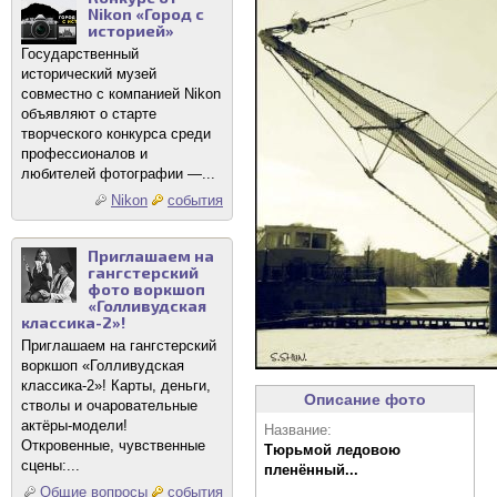
Nikon «Город с
историей»
Государственный
исторический музей
совместно с компанией Nikon
объявляют о старте
творческого конкурса среди
профессионалов и
любителей фотографии —...
Nikon
события
Приглашаем на
гангстерский
фото воркшоп
«Голливудская
классика-2»!
Приглашаем на гангстерский
воркшоп «Голливудская
классика-2»! Карты, деньги,
Описание фото
стволы и очаровательные
актёры-модели!
Название:
Откровенные, чувственные
Тюрьмой ледовою
сцены:...
пленённый...
Общие вопросы
события