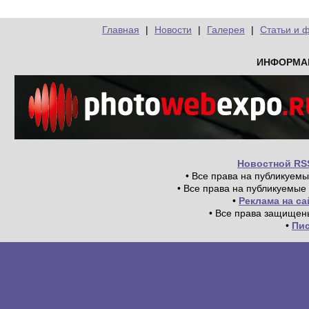
Главная
|
Новости
|
Галерея
|
Статьи и 
ИНФОРМА
Новостной RS
• Все права на публикуем
• Все права на публикуемые
•
Реклама на с
• Все права защищен
•
Пи