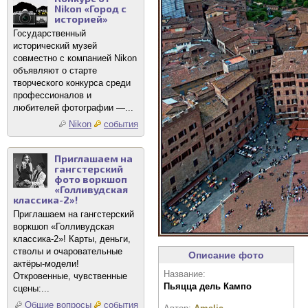
Nikon «Город с
историей»
Государственный
исторический музей
совместно с компанией Nikon
объявляют о старте
творческого конкурса среди
профессионалов и
любителей фотографии —...
Nikon
события
Приглашаем на
гангстерский
фото воркшоп
«Голливудская
классика-2»!
Приглашаем на гангстерский
воркшоп «Голливудская
классика-2»! Карты, деньги,
стволы и очаровательные
Описание фото
актёры-модели!
Название:
Откровенные, чувственные
Пьяцца дель Кампо
сцены:...
Общие вопросы
события