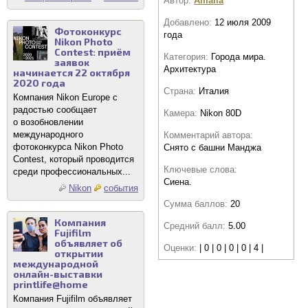
Автор:
Amalia
Добавлено:
12 июля 2009
Фотоконкурс
года
Nikon Photo
Contest: приём
Категория:
Города мира.
заявок
Архитектура
начинается 22 октября
2020 года
Страна:
Италия
Компания Nikon Europe с
радостью сообщает
Камера:
Nikon 80D
о возобновлении
международного
Комментарий автора:
фотоконкурса Nikon Photo
Снято с башни Манджа
Contest, который проводится
Ключевые слова:
среди профессиональных...
Сиена.
Nikon
события
Сумма баллов:
20
Компания
Средний балл:
5.00
Fujifilm
объявляет об
Оценки:
| 0 | 0 | 0 | 0 | 4 |
открытии
международной
онлайн-выставки
printlife@home
Компания Fujifilm объявляет