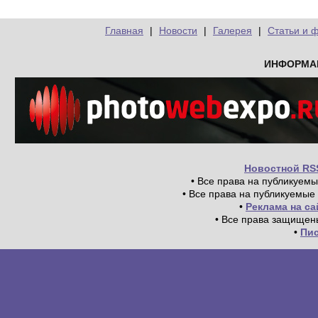
Главная
|
Новости
|
Галерея
|
Статьи и 
ИНФОРМА
Новостной RS
• Все права на публикуем
• Все права на публикуемые
•
Реклама на с
• Все права защищен
•
Пи