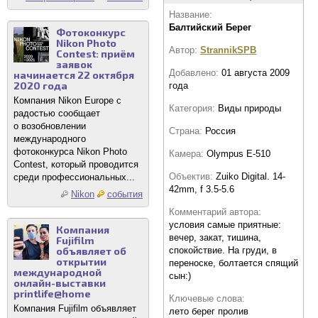
Название:
Балтийский Берег
Фотоконкурс
Nikon Photo
Автор:
StrannikSPB
Contest: приём
заявок
Добавлено:
01 августа 2009
начинается 22 октября
2020 года
года
Компания Nikon Europe с
Категория:
Виды природы
радостью сообщает
о возобновлении
Страна:
Россия
международного
фотоконкурса Nikon Photo
Камера:
Olympus E-510
Contest, который проводится
Объектив:
Zuiko Digital. 14-
среди профессиональных...
42mm, f 3.5-5.6
Nikon
события
Комментарий автора:
условия самые приятные:
Компания
вечер, закат, тишина,
Fujifilm
объявляет об
спокойствие. На груди, в
открытии
переноске, болтается спящий
международной
сын:)
онлайн-выставки
printlife@home
Ключевые слова:
Компания Fujifilm объявляет
лето берег пролив