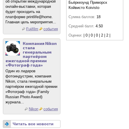
об открытии международной
Бьёркезунд Приморск
онлайн-выставки, которая
Койвисто Koivisto
будет проходить на
платформе printlife@home.
Сумма баллов:
18
Главная цель мероприятия...
Средний балл:
4.50
Fujifilm
события
Оценки:
| 0 | 0 | 0 | 2 | 2 |
Компания Nikon
стала
генеральным
партнёром
ежегодной премии
«Фотограф года»
Один из лидеров
фотоиндустрии, компания
Nikon, стала генеральным
партнёром ежегодной премии
«Фотограф года» (Family
Russian Photo Award)
журнала...
Nikon
события
Читать все новости