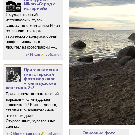
Nikon «Город с
историей»
Государственный
исторический музей
совместно с компанией Nikon
объявляют о старте
творческого конкурса среди
профессионалов и
любителей фотографии —...
Nikon
события
Приглашаем на
гангстерский
фото воркшоп
«Голливудская
классика-2»!
Приглашаем на гангстерский
воркшоп «Голливудская
классика-2»! Карты, деньги,
стволы и очаровательные
актёры-модели!
Откровенные, чувственные
сцены:...
Описание фото
Общие вопросы
события