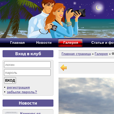
Главная
Новости
Галерея
Статьи и ф
Вход в клуб
Главная страница
»
Галерея
» Ф
•
регистрация
•
забыли пароль?
Новости
Конкурс от