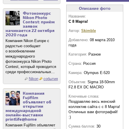
Описание фото
Фотоконкурс
Название:
Nikon Photo
Contest: приём
С 8 Марта!
заявок
начинается 22 октября
Автор:
Skimble
2020 года
Добавлено:
08 марта 2010
Компания Nikon Europe с
года
радостью сообщает
о возобновлении
Категория:
Разное
международного
фотоконкурса Nikon Photo
Страна:
Россия
Contest, который проводится
среди профессиональных...
Камера:
Olympus E-520
Nikon
события
Объектив:
Sigma 18-50mm
F2.8 EX DC MACRO
Компания
Ключевые слова:
Fujifilm
объявляет об
Поздравляю весь женский
открытии
коллектив сайта с с 8 Марта!
международной
Отличных вам фотографий!
онлайн-выставки
:)
printlife@home
Компания Fujifilm объявляет
Сумма баллов:
30