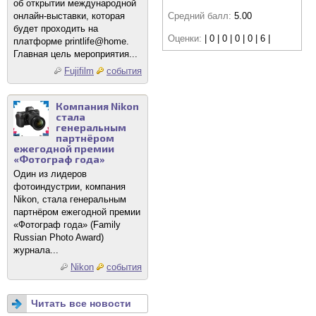
об открытии международной
онлайн-выставки, которая
Средний балл:
5.00
будет проходить на
Оценки:
| 0 | 0 | 0 | 0 | 6 |
платформе printlife@home.
Главная цель мероприятия...
Fujifilm
события
Компания Nikon
стала
генеральным
партнёром
ежегодной премии
«Фотограф года»
Один из лидеров
фотоиндустрии, компания
Nikon, стала генеральным
партнёром ежегодной премии
«Фотограф года» (Family
Russian Photo Award)
журнала...
Nikon
события
Читать все новости