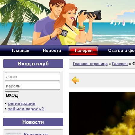
Главная
Новости
Галерея
Статьи и ф
Вход в клуб
Главная страница
»
Галерея
» Ф
•
регистрация
•
забыли пароль?
Новости
Конкурс от