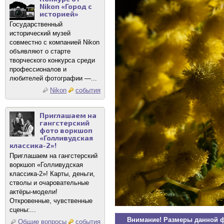
Nikon «Город с
историей»
Государственный
исторический музей
совместно с компанией Nikon
объявляют о старте
творческого конкурса среди
профессионалов и
любителей фотографии —...
Nikon
события
Приглашаем на
гангстерский
фото воркшоп
«Голливудская
классика-2»!
Приглашаем на гангстерский
воркшоп «Голливудская
классика-2»! Карты, деньги,
стволы и очаровательные
актёры-модели!
Откровенные, чувственные
сцены:...
Внимание! Размеры данной 
Общие вопросы
события