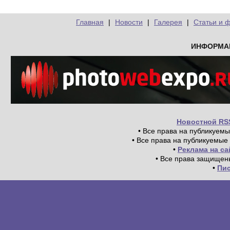
Главная
|
Новости
|
Галерея
|
Статьи и 
ИНФОРМА
Новостной RS
• Все права на публикуем
• Все права на публикуемые
•
Реклама на с
• Все права защищен
•
Пи