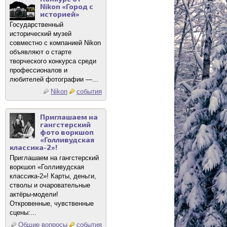
Nikon «Город с
историей»
Государственный
исторический музей
совместно с компанией Nikon
объявляют о старте
творческого конкурса среди
профессионалов и
любителей фотографии —...
Nikon
события
Приглашаем на
гангстерский
фото воркшоп
«Голливудская
классика-2»!
Приглашаем на гангстерский
воркшоп «Голливудская
классика-2»! Карты, деньги,
стволы и очаровательные
актёры-модели!
Откровенные, чувственные
сцены:...
Общие вопросы
события