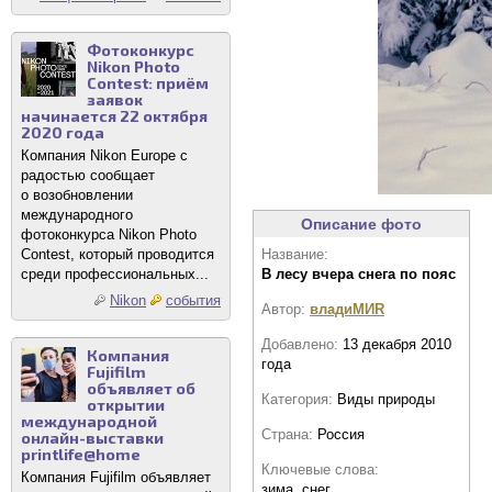
Фотоконкурс
Nikon Photo
Contest: приём
заявок
начинается 22 октября
2020 года
Компания Nikon Europe с
радостью сообщает
о возобновлении
международного
Описание фото
фотоконкурса Nikon Photo
Contest, который проводится
Название:
среди профессиональных...
В лесу вчера снега по пояс
Nikon
события
Автор:
владиМИR
Добавлено:
13 декабря 2010
Компания
года
Fujifilm
объявляет об
Категория:
Виды природы
открытии
международной
Страна:
Россия
онлайн-выставки
printlife@home
Ключевые слова:
Компания Fujifilm объявляет
зима ,снег