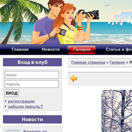
Главная
Новости
Галерея
Статьи и ф
Вход в клуб
Главная страница
»
Галерея
» Ф
•
регистрация
•
забыли пароль?
Новости
Конкурс от