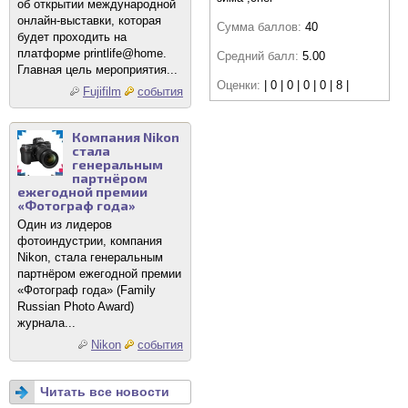
об открытии международной
онлайн-выставки, которая
Сумма баллов:
40
будет проходить на
платформе printlife@home.
Средний балл:
5.00
Главная цель мероприятия...
Оценки:
| 0 | 0 | 0 | 0 | 8 |
Fujifilm
события
Компания Nikon
стала
генеральным
партнёром
ежегодной премии
«Фотограф года»
Один из лидеров
фотоиндустрии, компания
Nikon, стала генеральным
партнёром ежегодной премии
«Фотограф года» (Family
Russian Photo Award)
журнала...
Nikon
события
Читать все новости