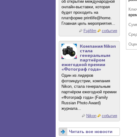
об открытии международной
онлайн-выставки, которая
Клю
будет проходить на
врем
платформе printlife@home.
Главная цель мероприятия...
Сум
Fujifilm
события
Сре
Оце
Компания Nikon
стала
генеральным
партнёром
ежегодной премии
«Фотограф года»
Один из лидеров
фотоиндустрии, компания
Nikon, стала генеральным
партнёром ежегодной премии
«Фотограф года» (Family
Russian Photo Award)
журнала...
Nikon
события
Читать все новости