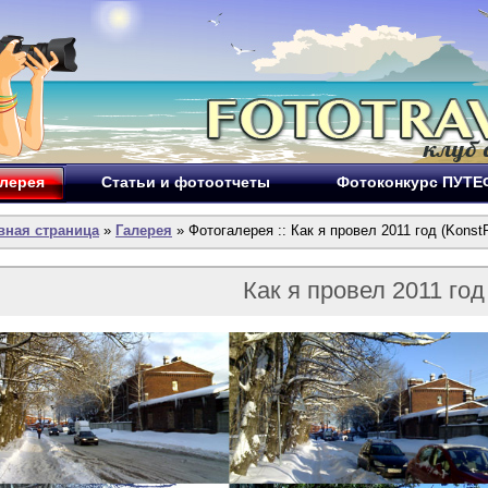
лерея
Статьи и фотоотчеты
Фотоконкурс ПУТ
вная страница
»
Галерея
» Фотогалерея :: Как я провел 2011 год (KonstR
Как я провел 2011 год