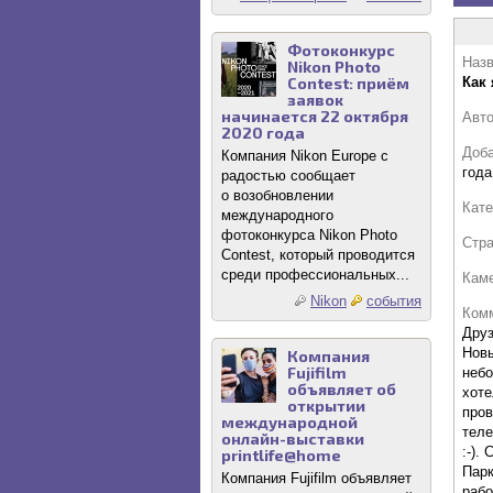
Фотоконкурс
Назв
Nikon Photo
Contest: приём
Как 
заявок
начинается 22 октября
Авт
2020 года
Доб
Компания Nikon Europe с
года
радостью сообщает
о возобновлении
Кате
международного
фотоконкурса Nikon Photo
Стр
Contest, который проводится
среди профессиональных...
Кам
Nikon
события
Комм
Друз
Новы
Компания
Fujifilm
небо
объявляет об
хоте
открытии
пров
международной
теле
онлайн-выставки
:-).
printlife@home
Парк
Компания Fujifilm объявляет
рабо