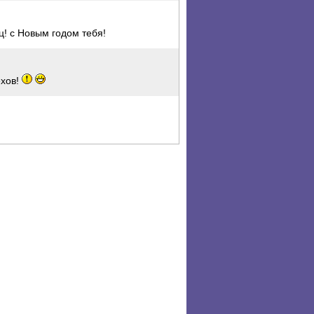
ц! с Новым годом тебя!
ехов!