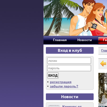
Главная
Новости
Га
Вход в клуб
Гла
•
регистрация
•
забыли пароль?
Новости
Конкурс от