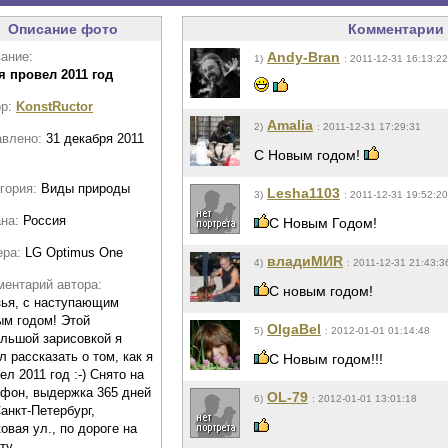
Описание фото
Комментарии 
ание:
Andy-Bran
1)
: 2011-12-31 16:13:22
я провел 2011 год
ор:
KonstRuctor
Amalia
2)
: 2011-12-31 17:29:31
авлено:
31 декабря 2011
С Новым годом!
гория:
Виды природы
Lesha1103
3)
: 2011-12-31 19:52:20
ана:
Россия
С Новым Годом!
ера:
LG Optimus One
владиМИR
4)
: 2011-12-31 21:43:3
ентарий автора:
С новым годом!
ья, с наступающим
м годом! Этой
OlgaBel
5)
: 2012-01-01 01:14:48
льшой зарисовкой я
л рассказать о том, как я
С Новым годом!!!
ел 2011 год :-) Снято на
фон, выдержка 365 дней
OL-79
6)
: 2012-01-01 13:01:18
 Санкт-Петербург,
овая ул., по дороге на
ту.