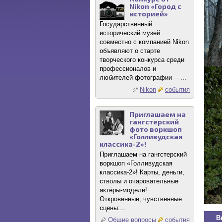
Nikon «Город с
историей»
Государственный
исторический музей
совместно с компанией Nikon
объявляют о старте
творческого конкурса среди
профессионалов и
любителей фотографии —...
Nikon
события
Приглашаем на
гангстерский
фото воркшоп
«Голливудская
классика-2»!
Приглашаем на гангстерский
воркшоп «Голливудская
классика-2»! Карты, деньги,
стволы и очаровательные
актёры-модели!
Откровенные, чувственные
сцены:...
В
Общие вопросы
события