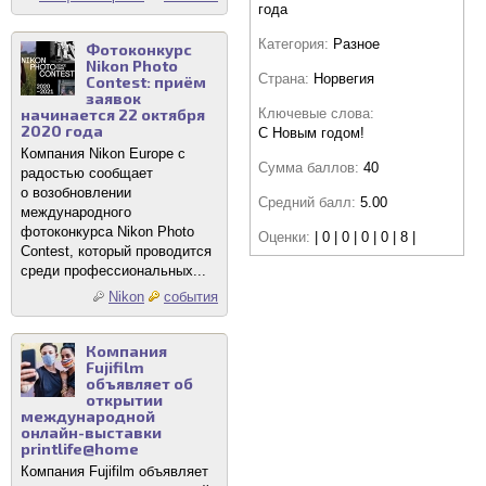
года
Категория:
Разное
Фотоконкурс
Nikon Photo
Страна:
Норвегия
Contest: приём
заявок
начинается 22 октября
Ключевые слова:
2020 года
С Новым годом!
Компания Nikon Europe с
Сумма баллов:
40
радостью сообщает
о возобновлении
Средний балл:
5.00
международного
фотоконкурса Nikon Photo
Оценки:
| 0 | 0 | 0 | 0 | 8 |
Contest, который проводится
среди профессиональных...
Nikon
события
Компания
Fujifilm
объявляет об
открытии
международной
онлайн-выставки
printlife@home
Компания Fujifilm объявляет