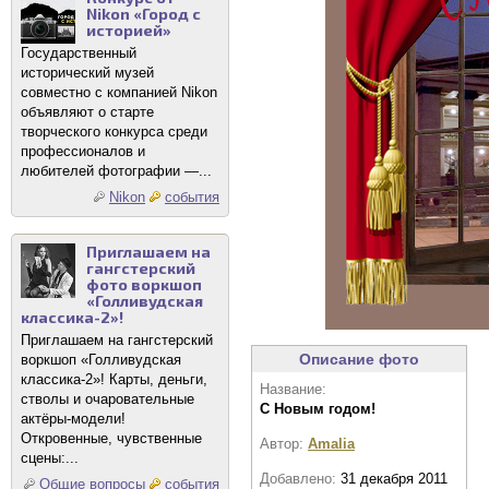
Nikon «Город с
историей»
Государственный
исторический музей
совместно с компанией Nikon
объявляют о старте
творческого конкурса среди
профессионалов и
любителей фотографии —...
Nikon
события
Приглашаем на
гангстерский
фото воркшоп
«Голливудская
классика-2»!
Приглашаем на гангстерский
Описание фото
воркшоп «Голливудская
классика-2»! Карты, деньги,
Название:
стволы и очаровательные
С Новым годом!
актёры-модели!
Откровенные, чувственные
Автор:
Amalia
сцены:...
Добавлено:
31 декабря 2011
Общие вопросы
события