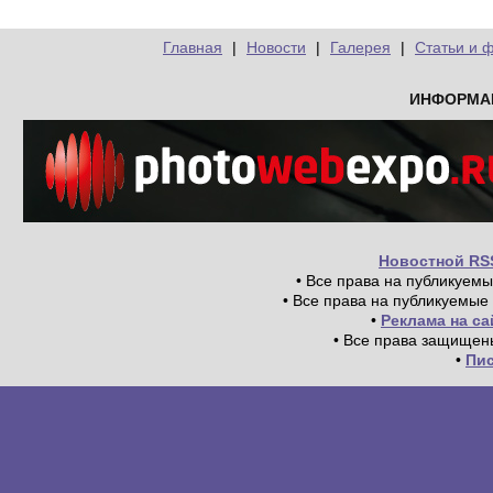
Главная
|
Новости
|
Галерея
|
Статьи и 
ИНФОРМА
Новостной RS
• Все права на публикуем
• Все права на публикуемые
•
Реклама на с
• Все права защищен
•
Пи