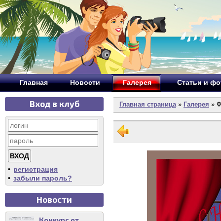
Главная
Новости
Галерея
Статьи и ф
Вход в клуб
Главная страница
»
Галерея
» Ф
•
регистрация
•
забыли пароль?
Новости
Конкурс от