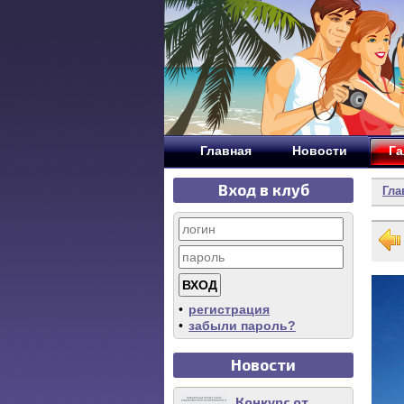
Главная
Новости
Га
Вход в клуб
Гла
•
регистрация
•
забыли пароль?
Новости
Конкурс от