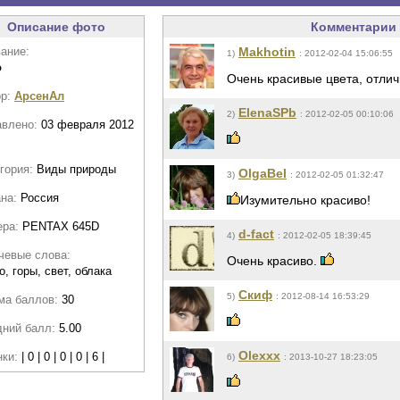
Описание фото
Комментарии 
ание:
Makhotin
1)
: 2012-02-04 15:06:55
о
Очень красивые цвета, отли
ор:
АрсенАл
ElenaSPb
2)
: 2012-02-05 00:10:06
авлено:
03 февраля 2012
гория:
Виды природы
OlgaBel
3)
: 2012-02-05 01:32:47
ана:
Россия
Изумительно красиво!
ера:
PENTAX 645D
d-fact
4)
: 2012-02-05 18:39:45
чевые слова:
Очень красиво.
о, горы, свет, облака
Скиф
5)
: 2012-08-14 16:53:29
ма баллов:
30
дний балл:
5.00
Olexxx
нки:
| 0 | 0 | 0 | 0 | 6 |
6)
: 2013-10-27 18:23:05