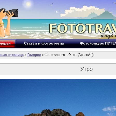
лерея
Статьи и фотоотчеты
Фотоконкурс ПУТ
вная страница
»
Галерея
» Фотогалерея :: Утро (АрсенАл)
Утро