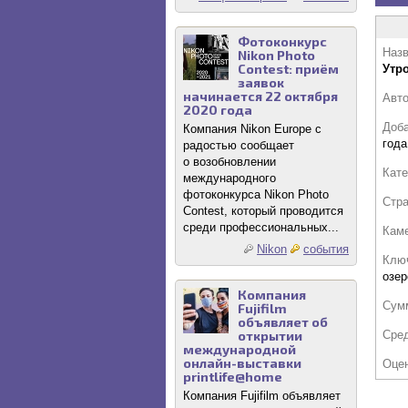
Фотоконкурс
Назв
Nikon Photo
Contest: приём
Утр
заявок
начинается 22 октября
Авт
2020 года
Доб
Компания Nikon Europe с
года
радостью сообщает
о возобновлении
Кате
международного
фотоконкурса Nikon Photo
Стр
Contest, который проводится
среди профессиональных...
Кам
Nikon
события
Клю
озер
Компания
Сум
Fujifilm
объявляет об
Сре
открытии
международной
онлайн-выставки
Оце
printlife@home
Компания Fujifilm объявляет