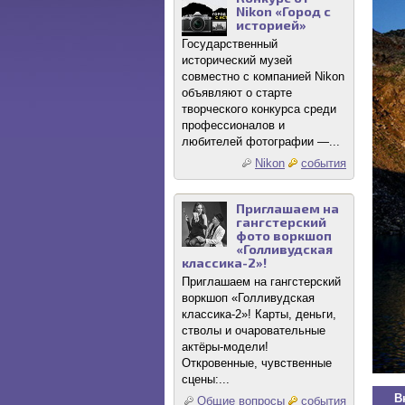
Nikon «Город с
историей»
Государственный
исторический музей
совместно с компанией Nikon
объявляют о старте
творческого конкурса среди
профессионалов и
любителей фотографии —...
Nikon
события
Приглашаем на
гангстерский
фото воркшоп
«Голливудская
классика-2»!
Приглашаем на гангстерский
воркшоп «Голливудская
классика-2»! Карты, деньги,
стволы и очаровательные
актёры-модели!
Откровенные, чувственные
сцены:...
В
Общие вопросы
события