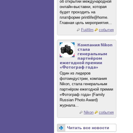
об открытии международной
онлайн-выставки, которая
будет проходить на
платформе printlife@home.
Главная цель мероприятия...
Fujifilm
события
Компания Nikon
стала
генеральным
партнёром
ежегодной премии
«Фотограф года»
Один из лидеров
фотоиндустрии, компания
Nikon, стала генеральным
партнёром ежегодной премии
«Фотограф года» (Family
Russian Photo Award)
журнала...
Nikon
события
Читать все новости