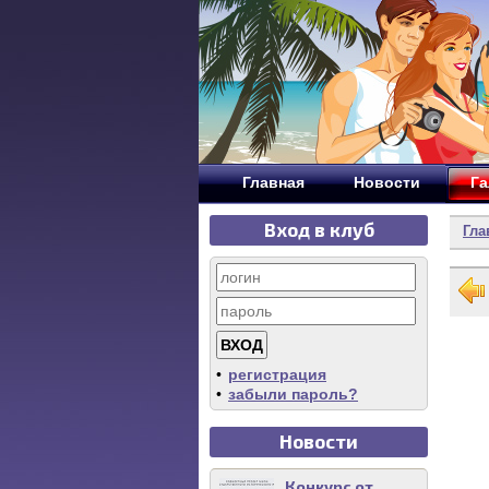
Главная
Новости
Га
Вход в клуб
Гла
•
регистрация
•
забыли пароль?
Новости
Конкурс от