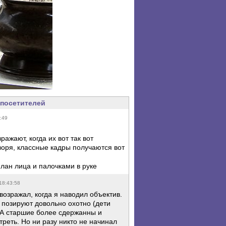
посетителей
:49
ажают, когда их вот так вот
оря, классные кадры получаются вот
лан лица и палочками в руке
18:43:58
 возражал, когда я наводил объектив.
 позируют довольно охотно (дети
. А старшие более сдержанны и
треть. Но ни разу никто не начинал