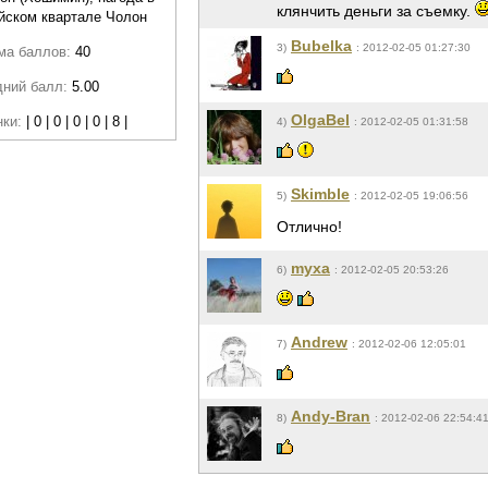
клянчить деньги за съемку.
йском квартале Чолон
Bubelka
3)
: 2012-02-05 01:27:30
ма баллов:
40
дний балл:
5.00
OlgaBel
нки:
| 0 | 0 | 0 | 0 | 8 |
4)
: 2012-02-05 01:31:58
Skimble
5)
: 2012-02-05 19:06:56
Отлично!
myxa
6)
: 2012-02-05 20:53:26
Andrew
7)
: 2012-02-06 12:05:01
Andy-Bran
8)
: 2012-02-06 22:54:4