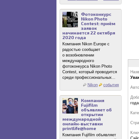
Фотоконкурс
Nikon Photo
Contest: приём
заявок
начинается 22 октября
2020 года
Компания Nikon Europe с
радостью сообщает
о возобновлении
международного
фотоконкурса Nikon Photo
Contest, который проводится
Назв
среди профессиональных...
Ува
Nikon
события
Авт
Доб
Компания
года
Fujifilm
объявляет об
Кате
открытии
международной
Стр
онлайн-выставки
printlife@home
Клю
Компания Fujifilm объявляет
Сайг