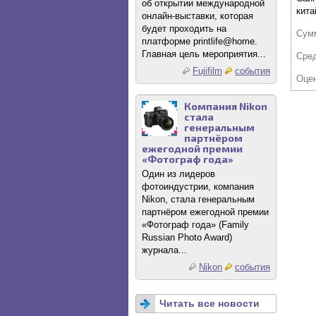
об открытии международной
кита
онлайн-выставки, которая
будет проходить на
Сум
платформе printlife@home.
Главная цель мероприятия...
Сре
Fujifilm
события
Оце
Компания Nikon
стала
генеральным
партнёром
ежегодной премии
«Фотограф года»
Один из лидеров
фотоиндустрии, компания
Nikon, стала генеральным
партнёром ежегодной премии
«Фотограф года» (Family
Russian Photo Award)
журнала...
Nikon
события
Читать все новости