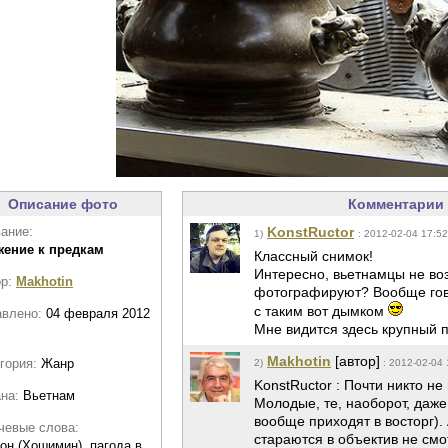
Описание фото
Комментарии 
ание:
KonstRuctor
1)
: 2012-02-04 17:52
жение к предкам
Классный снимок!
Интересно, вьетнамцы не возр
ор:
Makhotin
фотографируют? Вообще гов
с таким вот дымком
авлено:
04 февраля 2012
Мне видится здесь крупный п
Makhotin
[автор]
гория:
Жанр
2)
: 2012-02-04 
KonstRuctor : Почти никто не
ана:
Вьетнам
Молодые, те, наоборот, даже
вообще приходят в восторг)
чевые слова:
стараются в объектив не смо
он (Хошимин), пагода в