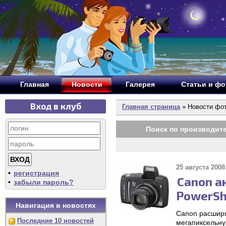
Главная
Новости
Галерея
Статьи и ф
Вход в клуб
Главная страница
» Новости фо
Поиск по производит
25 августа 2008 
•
регистрация
Canon а
•
забыли пароль?
PowerSh
Навигация в новостях
Canon расширя
Последние 10 новостей
мегапиксельну