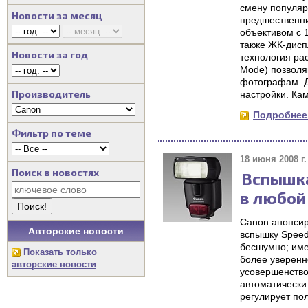
смену популяр
Новости за месяц
предшественни
объективом с 
также ЖК-дисп
Новости за год
технология ра
Mode) позволя
фотографам. 
Производитель
настройки. Кам
Подробнее.
Фильтр по теме
18 июня 2008 г.
Поиск в новостях
Вспышка
в любой
Canon анонсир
Авторские новости
вспышку Speed
бесшумно; име
Показать только
более уверенн
авторские новости
усовершенство
автоматически
регулирует по