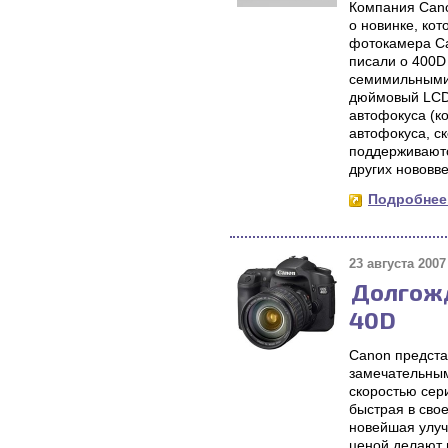
Компания Cano
о новинке, ко
фотокамера Ca
писали о 400D 
семимильными 
дюймовый LCD 
автофокуса (к
автофокуса, ск
поддерживаютс
других нововв
Подробнее.
23 августа 2007 
Долгожд
40D
Canon предста
замечательным
скоростью се
быстрая в свое
новейшая улуч
ценой делают 