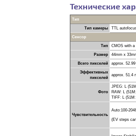
Технические хар
Тип
Тип камеры
TTL autofocus
Сенсор
Тип
CMOS with a p
Размер
44mm x 33m
Всего пикселей
approx. 52.99
Эффективных
approx. 51.4 
пикселей
JPEG: L (51M:
Фото
RAW: L (51M:
TIFF: L (51M:
Auto:100-204
Чувствительность
(EV steps can