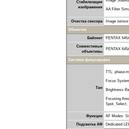
Image Stabili
Стабилизация
изображения
AA Filter Sim
Очистка сенсора
Image sensor c
Объектив
Байонет
PENTAX 645AF2
Совместимые
PENTAX 645A
объективы
Система фокусировки
TTL: phase-m
Focus System:
Тип
Brightness Ra
Focusing Area
Spot, Select,
Функции
AF Modes: Sin
Подсветка АФ
Dedicated LED