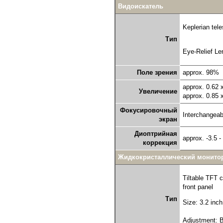
Видоискатель
Keplerian tele
Тип
Eye-Relief Le
Поле зрения
approx. 98%
approx. 0.62 
Увеличение
approx. 0.85 
Фокусировочный
Interchangeab
экран
Диоптрийная
approx. -3.5 
коррекция
Жидкокристаллический монито
Tiltable TFT 
front panel
Тип
Size: 3.2 inch
Adjustment: B