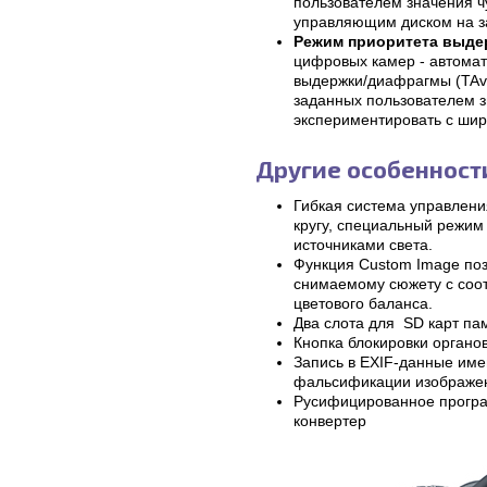
пользователем значения ч
управляющим диском на за
Режим приоритета выде
цифровых камер - автомат
выдержки/диафрагмы (TAv
заданных пользователем 
экспериментировать с ши
Другие особенност
Гибкая система управлени
кругу, специальный режим
источниками света.
Функция Custom Image поз
снимаемому сюжету с соот
цветового баланса.
Два слота для SD карт па
Кнопка блокировки органо
Запись в EXIF-данные им
фальсификации изображен
Русифицированное програм
конвертер