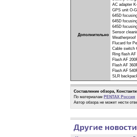
AC adapter K
GPS unit O-G
645D focusin
645D focusin
645D focusin
Sensor cleani
Дополнительно
Weatherproof 
Flucard for 
Cable switch 
Ring flash AF
Flash AF 200
Flash AF 360F
Flash AF 540F
SLR backpack
Составление обзора, Констант
По материалам
PENTAX Россия
Автор обзора не может нести отв
Другие новости