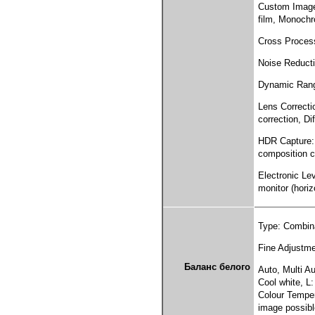
Custom Image:
film, Monoch
Cross Process
Noise Reduct
Dynamic Range
Lens Correctio
correction, Di
HDR Capture: 
composition co
Electronic Lev
monitor (horiz
Type: Combin
Fine Adjustme
Баланс белого
Auto, Multi Au
Cool white, L
Colour Temper
image possibl