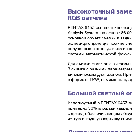
Высокоточный замер
RGB датчика
PENTAX 645Z оснащен инновацио
Analysis System на основе 86 0
основной объект съемки и задни
экспозицию даже для крайне сл
полученные с этого датчика исп
системы автоматической фокуси
Для съемки сюжетов с высоким 
3 снимка с разными параметрами
динамическим диапазоном. Прич
в формате RAW, помимо станда
Большой светлый о
Используемый в PENTAX 645Z ви
примерно 98% площади кадра, ег
с ярким, обеспечивающим лёгкую
четкую и крупную картинку сним
Дистанционное упра