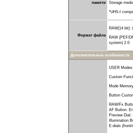
Storage medi
памяти
*UHS-I compa
RAW(14 bit):
Формат файла
RAW (PEF/DNG
system) 2.0
Дополнительные особенности
USER Modes: 
Custom Funct
Mode Memory:
Button Custom
RAW/Fx Button
AF Button: E
Preview Dial: 
Illumination B
E-dials (fron