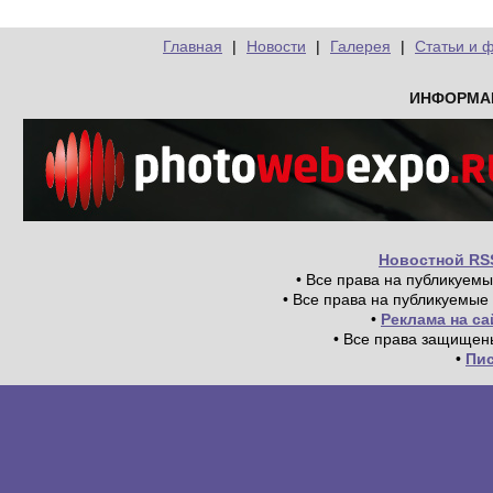
Главная
|
Новости
|
Галерея
|
Статьи и 
ИНФОРМА
Новостной RS
• Все права на публикуем
• Все права на публикуемые
•
Реклама на с
• Все права защищен
•
Пи