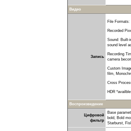
Видео
File Formats
Recorded Pixe
Sound: Built-
sound level a
Recording Time
Запись
camera becom
Custom Image:
film, Monoch
Cross Process
HDR *availble
Воспроизведение
Base parameter
Цифровой
bold, Bold mo
фильтр
Starburst, Fi