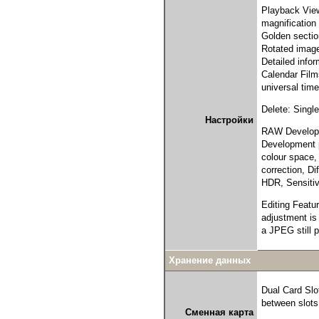
Playback View
magnification 
Golden sectio
Rotated image
Detailed infor
Calendar Films
universal tim
Delete: Single
Настройки
RAW Developme
Development p
colour space, 
correction, Di
HDR, Sensitiv
Editing Featur
adjustment is 
a JPEG still 
Хранение данных
Dual Card Slo
between slots
Сменная карта