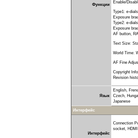
Enable/Disabl
Функции
Type1: e-dial
Exposure brac
Type2: e-dial
Exposure brac
AF button, R
Text Size: St
World Time: Wo
AF Fine Adjus
Copyright Inf
Revision hist
English, Fren
Язык
Czech, Hungar
Japanese
Интерфейс
Connection Po
socket, HDMI 
Интерфейс