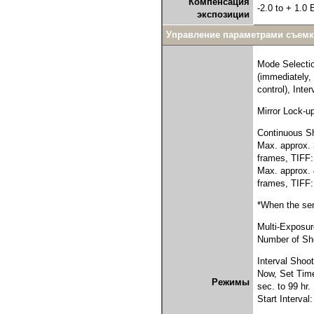
Компенсация
-2.0 to + 1.0
экспозиции
Управление параметрами съем
Mode Selection
(immediately,
control), Inte
Mirror Lock-u
Continuous Sh
Max. approx. 
frames, TIFF:
Max. approx. 
frames, TIFF:
*When the sen
Multi-Exposur
Number of Sh
Interval Shoot
Now, Set Time
Режимы
sec. to 99 hr.
Start Interval