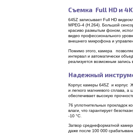
Съемка Full HD и 4
645Z записывает Full HD видеок
MPEG-4 (H.264). Большой сенсо
красиво размытым фоном, испол
видео профессионального уровн
внешнего микрофона и управлен
Помимо этого, камера позволяе
интервал и автоматически объед
реализуется возможным запись 
Надежный инструме
Корпус камеры 645Z и корпус Ж
и легкого магниевого сплава, а
обеспечивает высокую прочност
76 уплотнительных прокладок к
влаги, что гарантирует безотка
-10 °C.
Затвор среднеформатной камеры
даже после 100 000 срабатыван