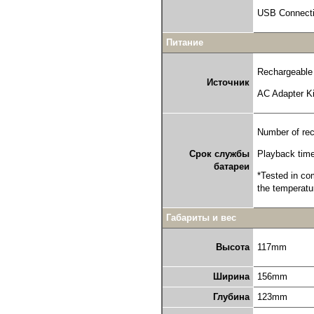
USB Connect
Питание
Rechargeable 
Источник
AC Adapter Ki
Number of re
Playback time
Срок службы
батареи
*Tested in com
the temperatu
Габариты и вес
117mm
Высота
Ширина
156mm
Глубина
123mm