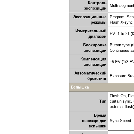
Контроль
Multi-segment
экспозиции
Экспозиционные
Program, Sensi
режимы
Flash X-syn
Измерительный
EV -1 to 21 
диапазон
Блокировка
Button type (t
экспозиции
Continuous as
Компенсация
±5 EV (1/3 EV
экспозиции
Автоматический
Exposure Brac
брекетинг
Вспышка
Flash On, Fla
Тип
curtain sync,
external flash
Время
перезарядки
Sync Speed: 
вспышки