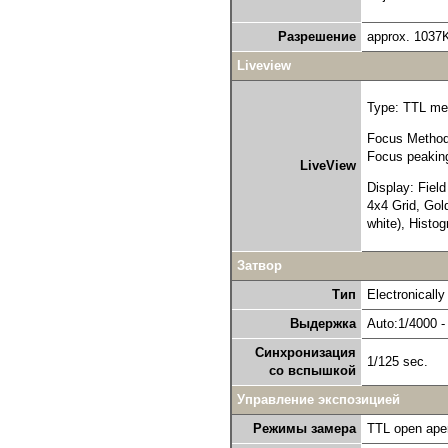
Разрешение
approx. 1037
Liveview
Type: TTL me
Focus Method:
Focus peaki
LiveView
Display: Field
4x4 Grid, Gol
white), Histog
Затвор
Тип
Electronically
Выдержка
Auto:1/4000 -
Синхронизация
1/125 sec.
со вспышкой
Управление экспозицией
Режимы замера
TTL open aper