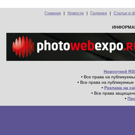
Главная
|
Новости
|
Галерея
|
Статьи и 
ИНФОРМА
Новостной RS
• Все права на публикуем
• Все права на публикуемые
•
Реклама на с
• Все права защищен
•
Пи