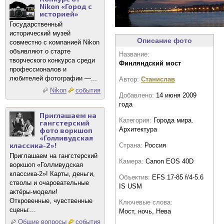
Nikon «Город с
историей»
Государственный
исторический музей
Описание фото
совместно с компанией Nikon
объявляют о старте
Название:
творческого конкурса среди
Финляндский мост
профессионалов и
любителей фотографии —...
Автор:
Станислав
Nikon
события
Добавлено:
14 июня 2009
года
Приглашаем на
Категория:
Города мира.
гангстерский
Архитектура
фото воркшоп
«Голливудская
классика-2»!
Страна:
Россия
Приглашаем на гангстерский
Камера:
Canon EOS 40D
воркшоп «Голливудская
классика-2»! Карты, деньги,
Объектив:
EFS 17-85 f/4-5.6
стволы и очаровательные
IS USM
актёры-модели!
Откровенные, чувственные
Ключевые слова:
сцены:...
Мост, ночь, Нева
Общие вопросы
события