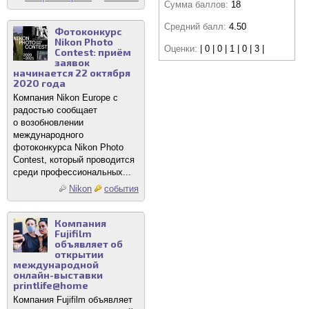
Сумма баллов:
18
Средний балл:
4.50
Фотоконкурс
Nikon Photo
Оценки:
| 0 | 0 | 1 | 0 | 3 |
Contest: приём
заявок
начинается 22 октября
2020 года
Компания Nikon Europe с
радостью сообщает
о возобновлении
международного
фотоконкурса Nikon Photo
Contest, который проводится
среди профессиональных...
Nikon
события
Компания
Fujifilm
объявляет об
открытии
международной
онлайн-выставки
printlife@home
Компания Fujifilm объявляет