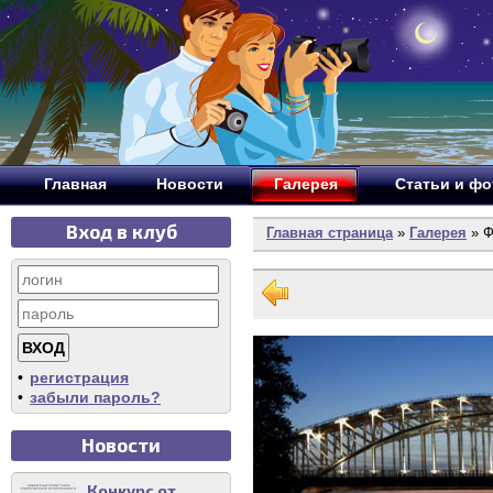
Главная
Новости
Галерея
Статьи и ф
Вход в клуб
Главная страница
»
Галерея
» Ф
•
регистрация
•
забыли пароль?
Новости
Конкурс от