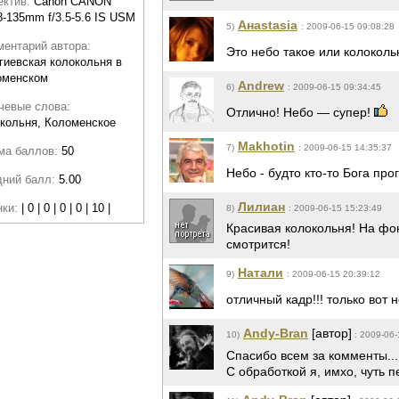
ектив:
Canon CANON
-135mm f/3.5-5.6 IS USM
Анаstasia
5)
: 2009-06-15 09:08:28
ентарий автора:
Это небо такое или колоколь
гиевская колокольня в
оменском
Andrew
6)
: 2009-06-15 09:34:45
чевые слова:
Отлично! Небо — супер!
кольня, Коломенское
Makhotin
7)
: 2009-06-15 14:35:37
ма баллов:
50
Небо - будто кто-то Бога про
дний балл:
5.00
Лилиан
нки:
| 0 | 0 | 0 | 0 | 10 |
8)
: 2009-06-15 15:23:49
Красивая колокольня! На фо
смотрится!
Натали
9)
: 2009-06-15 20:39:12
отличный кадр!!! только вот
Andy-Bran
[автор]
10)
: 2009-06-
Спасибо всем за комменты..
С обработкой я, имхо, чуть п