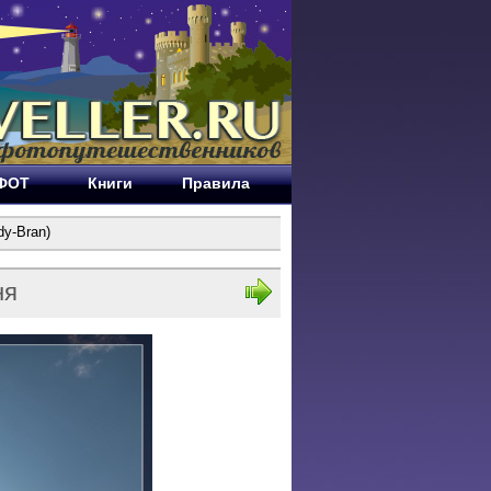
ЕФОТ
Книги
Правила
dy-Bran)
ня