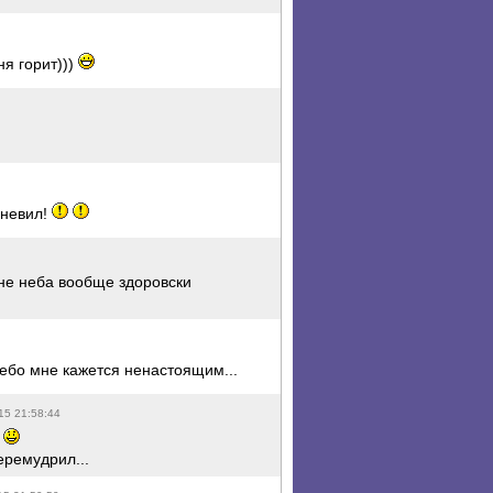
ня горит)))
гневил!
не неба вообще здоровски
 небо мне кажется ненастоящим...
15 21:58:44
.
еремудрил...