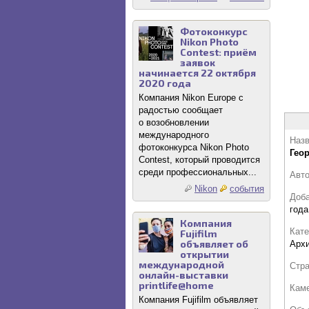
Фотоконкурс
Nikon Photo
Contest: приём
заявок
начинается 22 октября
2020 года
Компания Nikon Europe с
радостью сообщает
о возобновлении
международного
Назв
фотоконкурса Nikon Photo
Гео
Contest, который проводится
среди профессиональных...
Авт
Nikon
события
Доб
года
Компания
Кате
Fujifilm
объявляет об
Архи
открытии
международной
Стр
онлайн-выставки
printlife@home
Кам
Компания Fujifilm объявляет