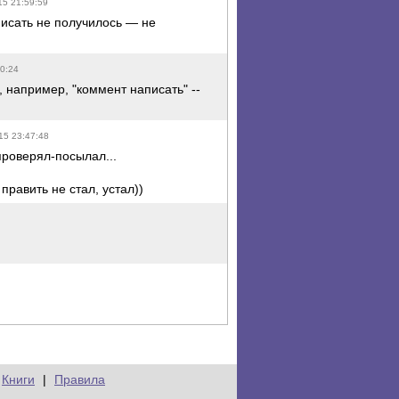
15 21:59:59
исать не получилось — не
10:24
, например, "коммент написать" --
15 23:47:48
 проверял-посылал...
править не стал, устал))
Книги
|
Правила