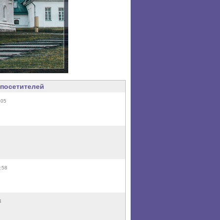
посетителей
:05
:58
4