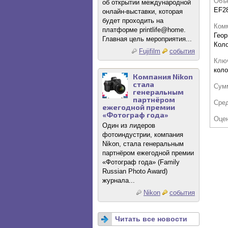
Объ
об открытии международной
EF28
онлайн-выставки, которая
будет проходить на
Комм
платформе printlife@home.
Геор
Главная цель мероприятия...
Кол
Fujifilm
события
Клю
коло
Компания Nikon
стала
Сум
генеральным
партнёром
Сре
ежегодной премии
«Фотограф года»
Оце
Один из лидеров
фотоиндустрии, компания
Nikon, стала генеральным
партнёром ежегодной премии
«Фотограф года» (Family
Russian Photo Award)
журнала...
Nikon
события
Читать все новости