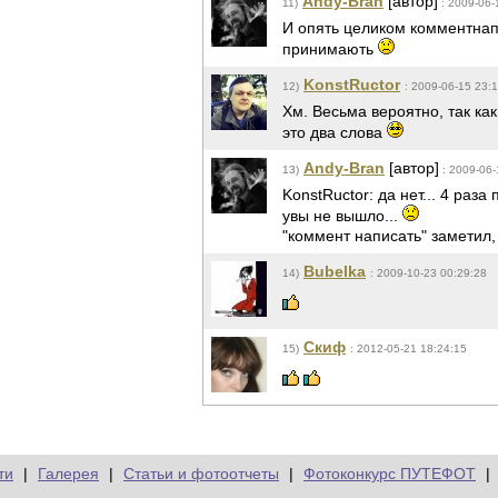
Andy-Bran
[автор]
11)
: 2009-06-
И опять целиком комментнап
принимають
KonstRuctor
12)
: 2009-06-15 23:
Хм. Весьма вероятно, так как
это два слова
Andy-Bran
[автор]
13)
: 2009-06-
KonstRuctor: да нет... 4 раза
увы не вышло...
"коммент написать" заметил, 
Bubelka
14)
: 2009-10-23 00:29:28
Скиф
15)
: 2012-05-21 18:24:15
ти
|
Галерея
|
Статьи и фотоотчеты
|
Фотоконкурс ПУТЕФОТ
|