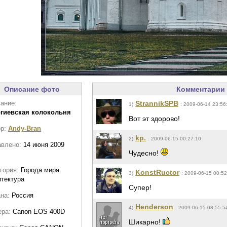
Описание фото
Комментарии 
ание:
StrannikSPB
1)
: 2009-06-14 23:56
ргиевская колокольня
Вот эт здорово!
ор:
Andy-Bran
kp.
2)
: 2009-06-15 00:27:10
авлено:
14 июня 2009
Чудесно!
гория:
Города мира.
KonstRuctor
3)
: 2009-06-15 00:52
тектура
Супер!
ана:
Россия
Henderson
4)
: 2009-06-15 08:55:5
ера:
Canon EOS 400D
Шикарно!