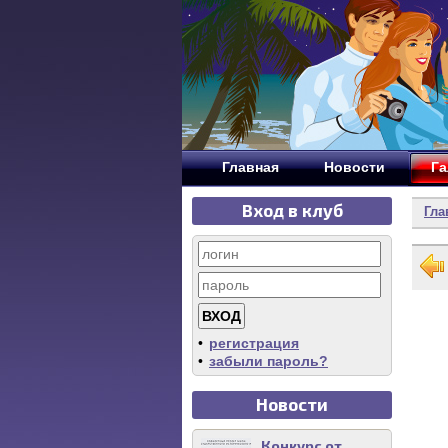
Главная
Новости
Га
Вход в клуб
Гла
•
регистрация
•
забыли пароль?
Новости
Конкурс от