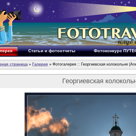
лерея
Статьи и фотоотчеты
Фотоконкурс ПУТ
вная страница
»
Галерея
» Фотогалерея :: Георгиевская колокольня (An
Георгиевская колоколь