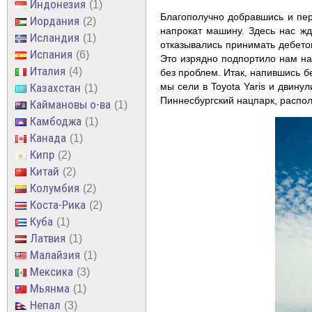
Индонезия
1
Благополучно добравшись и пер
Иордания
2
напрокат машину. Здесь нас ж
Исландия
1
отказывались принимать дебето
Испания
6
Это изрядно подпортило нам нас
Италия
4
без проблем. Итак, напившись б
мы сели в Toyota Yaris и двину
Казахстан
1
Пиннесбургский нацпарк, распол
Каймановы о-ва
1
Камбоджа
1
Канада
1
Кипр
2
Китай
2
Колумбия
2
Коста-Рика
2
Куба
1
Латвия
1
Малайзия
1
Мексика
3
Мьянма
1
Непал
3