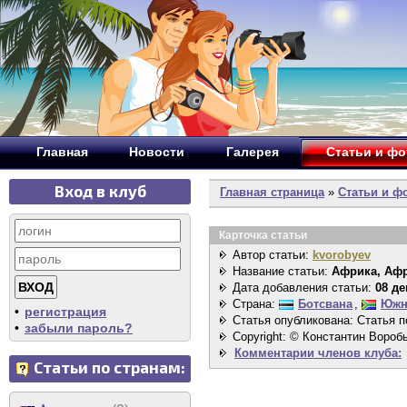
Главная
Новости
Галерея
Статьи и ф
Вход в клуб
Главная страница
»
Статьи и ф
Карточка статьи
Автор статьи:
kvorobyev
Название статьи:
Африка, Афр
Дата добавления статьи:
08 де
Страна:
Ботсвана
,
Южн
•
регистрация
Статья опубликована: Статья п
•
забыли пароль?
Copyright: © Константин Вороб
Комментарии членов клуба:
Статьи по странам: