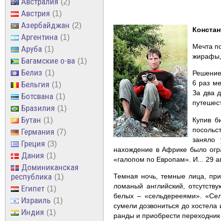
Австралия
2
Австрия
1
Азербайджан
2
Констан
Аргентина
1
Мечта по
Аруба
1
жирафы, 
Багамские о-ва
1
Белиз
1
Решение 
6 раз м
Бельгия
1
За два 
Ботсвана
1
путешес
Бразилия
1
Бутан
1
Купив б
посольс
Германия
7
заняло 
Греция
3
нахождение в Африке было огра
Дания
1
«галопом по Европам». И... 29 а
Доминиканская
республика
Темная ночь, темные лица, прис
1
ломаный английский, отсутств
Египет
1
белых – «сельдерееями». «Сель
Израиль
1
сумели дозвониться до хостела 
Индия
1
ранды и приобрести переходник 