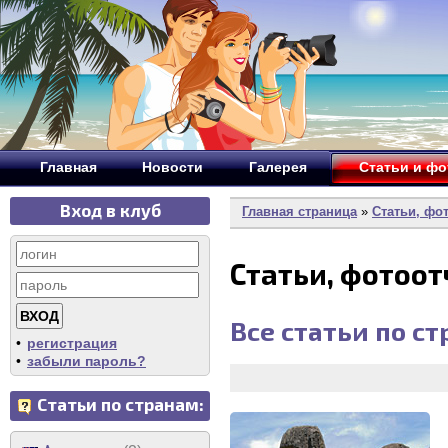
Главная
Новости
Галерея
Статьи и ф
Вход в клуб
Главная страница
»
Статьи, фо
Статьи, фотоо
Все статьи по с
•
регистрация
•
забыли пароль?
Статьи по странам: